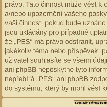
právo. Tato činnost může vést k 
a/nebo upozornění vašeho poskyt
vaši činnost, pokud bude uznáno
jsou ukládány pro případné uplatn
že „PES“ má právo odstranit, up
jakékoliv téma nebo příspěvek, 
uživatel souhlasíte se všemi úda
ani phpBB neposkytne tyto inform
nepřebírá „PES“ ani phpBB zodpo
do systému, který by mohl vést k