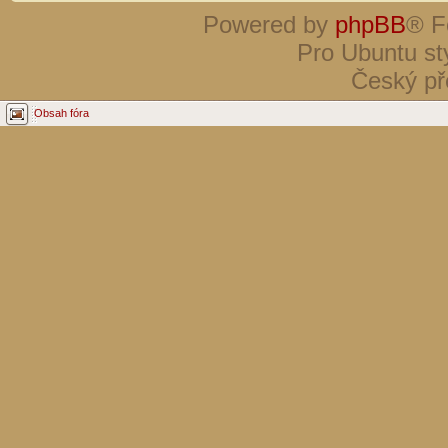
Powered by
phpBB
® F
Pro Ubuntu st
Český př
Obsah fóra