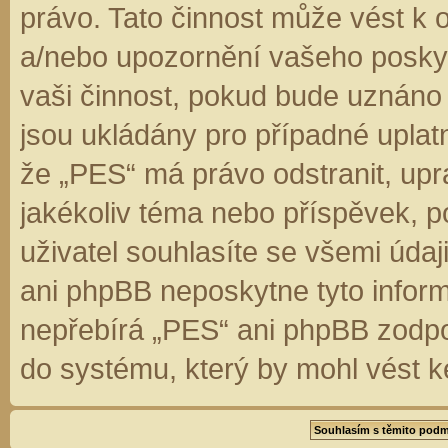
právo. Tato činnost může vést k 
a/nebo upozornění vašeho poskyt
vaši činnost, pokud bude uznáno
jsou ukládány pro případné uplatn
že „PES“ má právo odstranit, up
jakékoliv téma nebo příspěvek, 
uživatel souhlasíte se všemi úda
ani phpBB neposkytne tyto inform
nepřebírá „PES“ ani phpBB zodpo
do systému, který by mohl vést k