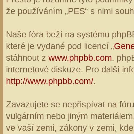
že používáním „PES“ s nimi souhl
Naše fóra beží na systému phpBB,
které je vydané pod licencí „
Gene
stáhnout z
www.phpbb.com
. php
internetové diskuze. Pro další in
http://www.phpbb.com/
.
Zavazujete se nepřispívat na fó
vulgárním nebo jiným materiálem,
ve vaší zemi, zákony v zemi, kde