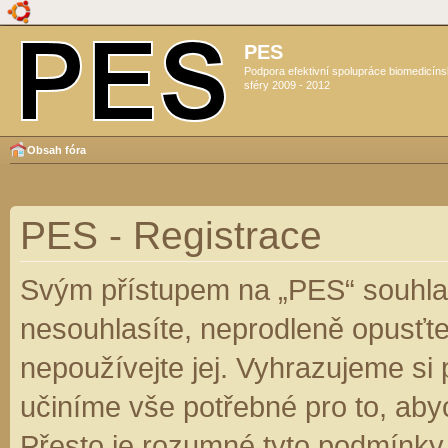
PES
Podpora efektivní spolupráce biomedicín
sféry 2009 - 2012
Obsah fóra
PES - Registrace
Svým přístupem na „PES“ souhlas
nesouhlasíte, neprodleně opusťte
nepoužívejte jej. Vyhrazujeme si
učiníme vše potřebné pro to, aby
Přesto je rozumné tyto podmínky