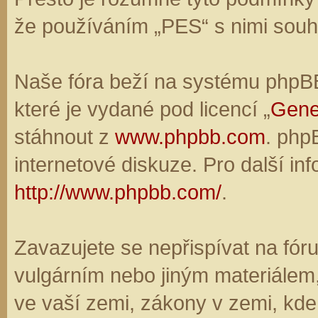
že používáním „PES“ s nimi souhl
Naše fóra beží na systému phpBB,
které je vydané pod licencí „
Gene
stáhnout z
www.phpbb.com
. php
internetové diskuze. Pro další in
http://www.phpbb.com/
.
Zavazujete se nepřispívat na fó
vulgárním nebo jiným materiálem,
ve vaší zemi, zákony v zemi, kde