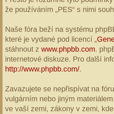
že používáním „PES“ s nimi souhl
Naše fóra beží na systému phpBB,
které je vydané pod licencí „
Gene
stáhnout z
www.phpbb.com
. php
internetové diskuze. Pro další in
http://www.phpbb.com/
.
Zavazujete se nepřispívat na fó
vulgárním nebo jiným materiálem,
ve vaší zemi, zákony v zemi, kde