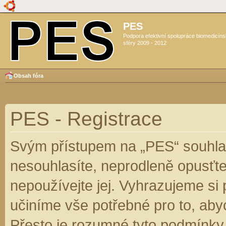
PES
Podpora efektivní spolupráce biomedicín
sféry 2009 - 2012
Obsah fóra
PES - Registrace
Svým přístupem na „PES“ souhlas
nesouhlasíte, neprodleně opusťte
nepoužívejte jej. Vyhrazujeme si
učiníme vše potřebné pro to, aby
Přesto je rozumné tyto podmínky