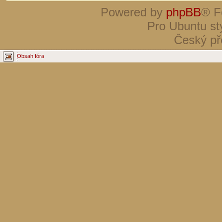
Powered by
phpBB
® F
Pro Ubuntu st
Český př
Obsah fóra