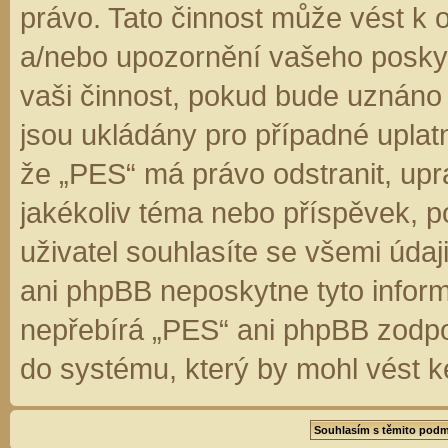
právo. Tato činnost může vést k 
a/nebo upozornění vašeho poskyt
vaši činnost, pokud bude uznáno
jsou ukládány pro případné uplatn
že „PES“ má právo odstranit, up
jakékoliv téma nebo příspěvek, 
uživatel souhlasíte se všemi úda
ani phpBB neposkytne tyto inform
nepřebírá „PES“ ani phpBB zodpo
do systému, který by mohl vést k