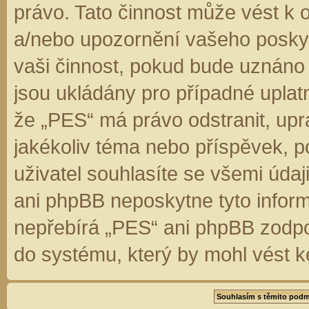
právo. Tato činnost může vést k 
a/nebo upozornění vašeho poskyt
vaši činnost, pokud bude uznáno
jsou ukládány pro případné uplatn
že „PES“ má právo odstranit, up
jakékoliv téma nebo příspěvek, 
uživatel souhlasíte se všemi úda
ani phpBB neposkytne tyto inform
nepřebírá „PES“ ani phpBB zodpo
do systému, který by mohl vést k