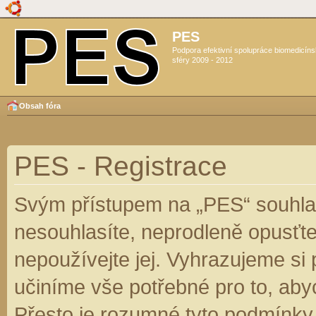
PES
Podpora efektivní spolupráce biomedicín
sféry 2009 - 2012
Obsah fóra
PES - Registrace
Svým přístupem na „PES“ souhlas
nesouhlasíte, neprodleně opusťte
nepoužívejte jej. Vyhrazujeme si
učiníme vše potřebné pro to, aby
Přesto je rozumné tyto podmínky