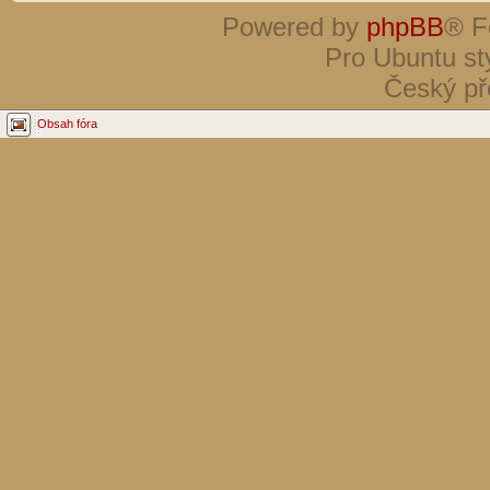
Powered by
phpBB
® F
Pro Ubuntu st
Český př
Obsah fóra