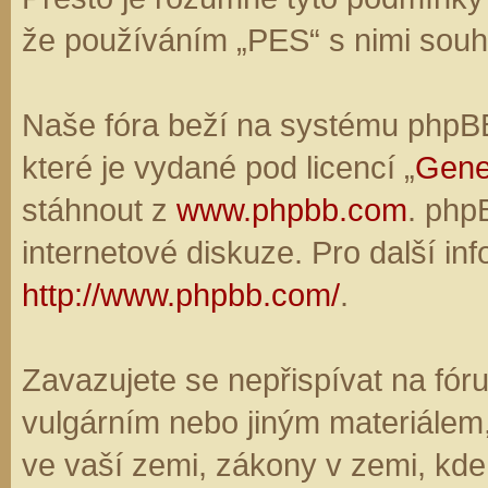
že používáním „PES“ s nimi souhl
Naše fóra beží na systému phpBB,
které je vydané pod licencí „
Gene
stáhnout z
www.phpbb.com
. php
internetové diskuze. Pro další in
http://www.phpbb.com/
.
Zavazujete se nepřispívat na fó
vulgárním nebo jiným materiálem,
ve vaší zemi, zákony v zemi, kde