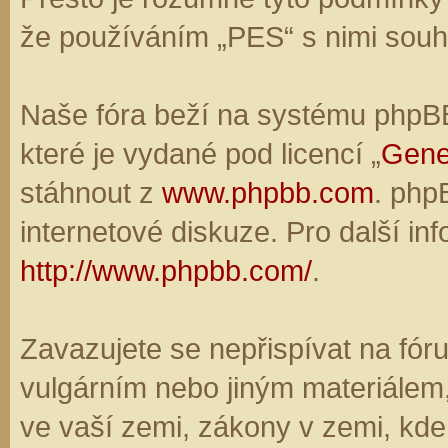
že používáním „PES“ s nimi souhl
Naše fóra beží na systému phpBB,
které je vydané pod licencí „
Gene
stáhnout z
www.phpbb.com
. php
internetové diskuze. Pro další in
http://www.phpbb.com/
.
Zavazujete se nepřispívat na fó
vulgárním nebo jiným materiálem,
ve vaší zemi, zákony v zemi, kde