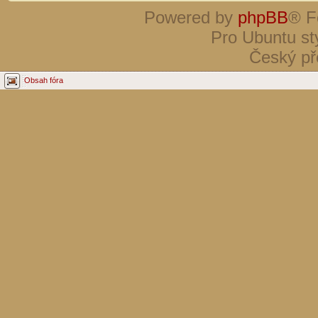
Powered by
phpBB
® F
Pro Ubuntu st
Český př
Obsah fóra