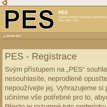
PES
Podpora efektivní spolupráce biomedicín
sféry 2009 - 2012
Obsah fóra
PES - Registrace
Svým přístupem na „PES“ souhlas
nesouhlasíte, neprodleně opusťte
nepoužívejte jej. Vyhrazujeme si
učiníme vše potřebné pro to, aby
Přesto je rozumné tyto podmínky