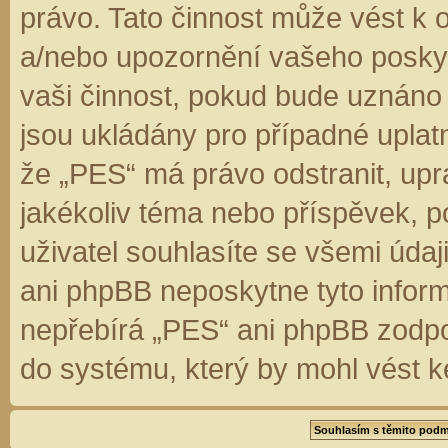
právo. Tato činnost může vést k 
a/nebo upozornění vašeho poskyt
vaši činnost, pokud bude uznáno
jsou ukládány pro případné uplatn
že „PES“ má právo odstranit, up
jakékoliv téma nebo příspěvek, 
uživatel souhlasíte se všemi úda
ani phpBB neposkytne tyto inform
nepřebírá „PES“ ani phpBB zodpo
do systému, který by mohl vést k