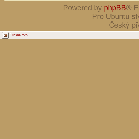
Powered by
phpBB
® F
Pro Ubuntu st
Český př
Obsah fóra