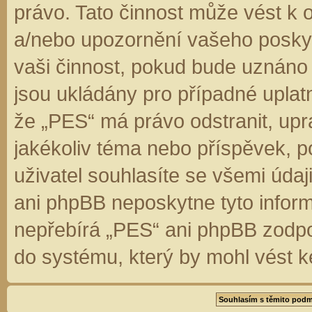
právo. Tato činnost může vést k 
a/nebo upozornění vašeho poskyt
vaši činnost, pokud bude uznáno
jsou ukládány pro případné uplatn
že „PES“ má právo odstranit, up
jakékoliv téma nebo příspěvek, 
uživatel souhlasíte se všemi úda
ani phpBB neposkytne tyto inform
nepřebírá „PES“ ani phpBB zodpo
do systému, který by mohl vést k