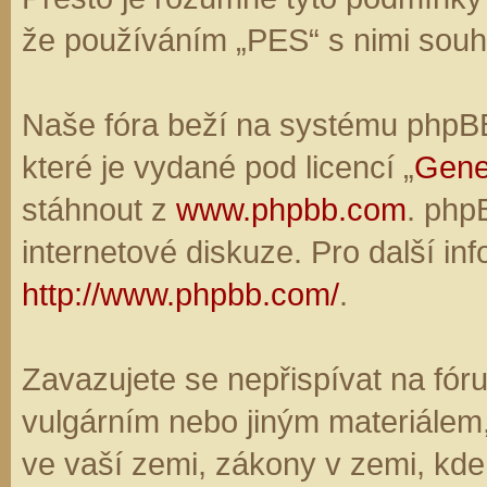
že používáním „PES“ s nimi souhl
Naše fóra beží na systému phpBB,
které je vydané pod licencí „
Gene
stáhnout z
www.phpbb.com
. php
internetové diskuze. Pro další in
http://www.phpbb.com/
.
Zavazujete se nepřispívat na fó
vulgárním nebo jiným materiálem,
ve vaší zemi, zákony v zemi, kde