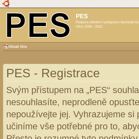
PES
Podpora efektivní spolupráce biomedicín
sféry 2009 - 2012
Obsah fóra
PES - Registrace
Svým přístupem na „PES“ souhlas
nesouhlasíte, neprodleně opusťte
nepoužívejte jej. Vyhrazujeme si
učiníme vše potřebné pro to, aby
Přesto je rozumné tyto podmínky