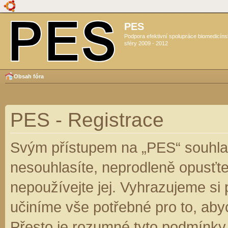
PES
Podpora efektivní spolupráce biomedicín
sféry 2009 - 2012
Obsah fóra
PES - Registrace
Svým přístupem na „PES“ souhlas
nesouhlasíte, neprodleně opusťte
nepoužívejte jej. Vyhrazujeme si
učiníme vše potřebné pro to, aby
Přesto je rozumné tyto podmínky