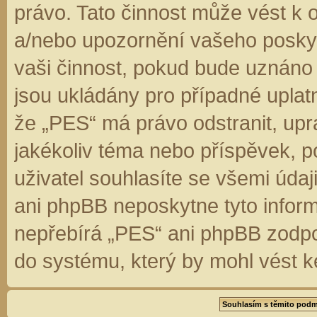
právo. Tato činnost může vést k 
a/nebo upozornění vašeho poskyt
vaši činnost, pokud bude uznáno
jsou ukládány pro případné uplatn
že „PES“ má právo odstranit, up
jakékoliv téma nebo příspěvek, 
uživatel souhlasíte se všemi úda
ani phpBB neposkytne tyto inform
nepřebírá „PES“ ani phpBB zodpo
do systému, který by mohl vést k