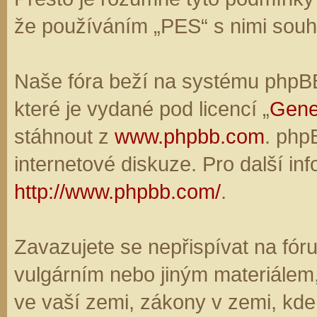
že používáním „PES“ s nimi souhl
Naše fóra beží na systému phpBB,
které je vydané pod licencí „
Gene
stáhnout z
www.phpbb.com
. php
internetové diskuze. Pro další in
http://www.phpbb.com/
.
Zavazujete se nepřispívat na fó
vulgárním nebo jiným materiálem,
ve vaší zemi, zákony v zemi, kde