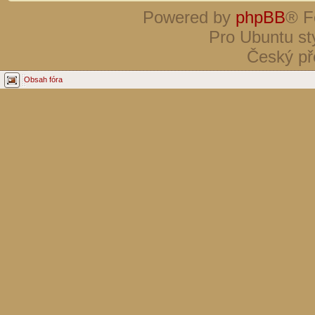
Powered by
phpBB
® F
Pro Ubuntu st
Český př
Obsah fóra