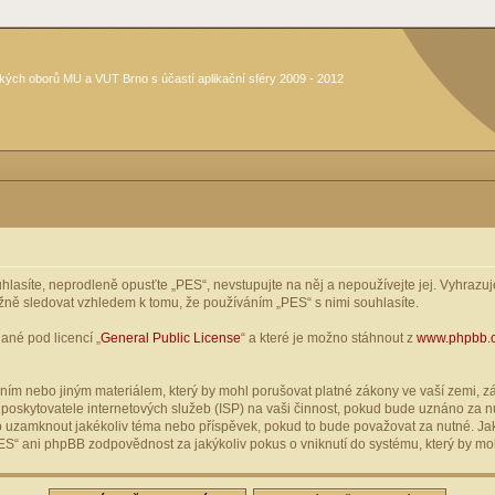
kých oborů MU a VUT Brno s účastí aplikační sféry 2009 - 2012
asíte, neprodleně opusťte „PES“, nevstupujte na něj a nepoužívejte jej. Vyhrazuje
žně sledovat vzhledem k tomu, že používáním „PES“ s nimi souhlasíte.
ané pod licencí „
General Public License
“ a které je možno stáhnout z
www.phpbb.
ím nebo jiným materiálem, který by mohl porušovat platné zákony ve vaší zemi, zák
oskytovatele internetových služeb (ISP) na vaši činnost, pokud bude uznáno za nu
ebo uzamknout jakékoliv téma nebo příspěvek, pokud to bude považovat za nutné. Jak
S“ ani phpBB zodpovědnost za jakýkoliv pokus o vniknutí do systému, který by moh