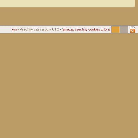
Tým
• Všechny časy jsou v UTC •
Smazat všechny cookies z fóra