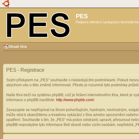
PES
Podpora efektivní spolupráce biomedicíns
Obsah fóra
PES - Registrace
Svým přístupem na „PES“ souhlasíte s následujícími podmínkami. Pokud nesouhl
abychom vás o této změně informovali. Přesto je rozumné tyto podmínky průbě
Naše fóra beží na systému phpBB, což je řešení internetového fóra, které je vyd
informace o phpBB navštivte:
http://www.phpbb.com/
.
Zavazujete se nepřispívat na fórum pohoršujícím, hanlivým, nevhodným, vulgárn
může vést k okamžitému a trvalému vykázání z fóra a/nebo upozornění vašeho p
opatření. Souhlasíte s tím, že „PES“ má právo odstranit, upravit, přesunout n
phpBB neposkytne tyto informace třetí straně nebo cizím osobám, nepřebírá „PE