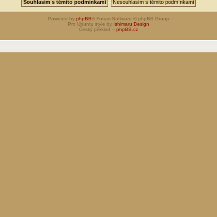
Powered by
phpBB
® Forum Software © phpBB Group
Pro Ubuntu style by
Ishimaru Design
Český překlad –
phpBB.cz