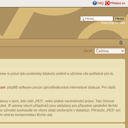
FAQ
Přihlásit se
Pokročilé hledání
Jazyk:
me si právo tyto podmínky kdykoliv změnit a učiníme vše potřebné pro to,
com
. phpBB software pouze zprostředkovává internetové diskuze. Pro další
ony v zemi, kde sídlí „PES“, nebo platné mezinárodní právo. Tato činnost
tné. IP adresy všech příspěvků jsou ukládány pro případné uplatnění těchto
o uživatel souhlasíte se všemi údaji uloženými v databázi. Přestože „PES“ ani
l vést ke kompromitaci těchto dat.