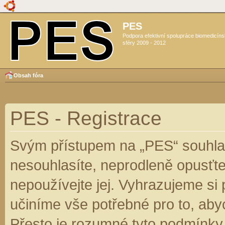
PES
Podpora efektivní spolupráce biomedicín
sféry 2009 - 2012
Obsah fóra
PES - Registrace
Svým přístupem na „PES“ souhlas
nesouhlasíte, neprodleně opusťte
nepoužívejte jej. Vyhrazujeme si
učiníme vše potřebné pro to, aby
Přesto je rozumné tyto podmínky