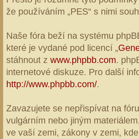
že používáním „PES“ s nimi souhl
Naše fóra beží na systému phpBB,
které je vydané pod licencí „
Gene
stáhnout z
www.phpbb.com
. php
internetové diskuze. Pro další in
http://www.phpbb.com/
.
Zavazujete se nepřispívat na fó
vulgárním nebo jiným materiálem,
ve vaší zemi, zákony v zemi, kde