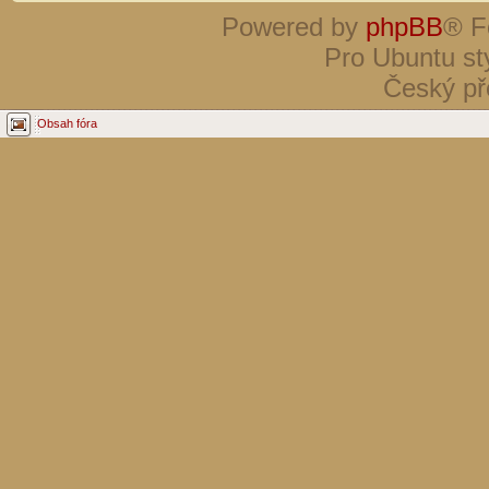
Powered by
phpBB
® F
Pro Ubuntu st
Český př
Obsah fóra