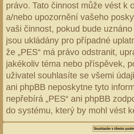
právo. Tato činnost může vést k 
a/nebo upozornění vašeho poskyt
vaši činnost, pokud bude uznáno
jsou ukládány pro případné uplatn
že „PES“ má právo odstranit, up
jakékoliv téma nebo příspěvek, 
uživatel souhlasíte se všemi úda
ani phpBB neposkytne tyto inform
nepřebírá „PES“ ani phpBB zodpo
do systému, který by mohl vést k