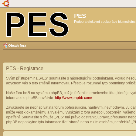
PES
Podpora efektivní spolupráce biomedicíns
Obsah fóra
PES - Registrace
Svým přístupem na „PES“ souhlasíte s následujícími podmínkami. Pokud nesouhl
abychom vás o této změně informovali. Přesto je rozumné tyto podmínky průbě
Naše fóra beží na systému phpBB, což je řešení internetového fóra, které je vyd
informace o phpBB navštivte:
http://www.phpbb.com/
.
Zavazujete se nepřispívat na fórum pohoršujícím, hanlivým, nevhodným, vulgárn
může vést k okamžitému a trvalému vykázání z fóra a/nebo upozornění vašeho p
opatření. Souhlasíte s tím, že „PES“ má právo odstranit, upravit, přesunout n
phpBB neposkytne tyto informace třetí straně nebo cizím osobám, nepřebírá „PE