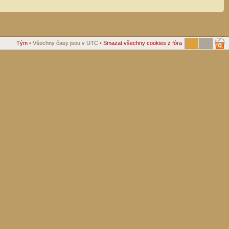
Tým
• Všechny časy jsou v UTC •
Smazat všechny cookies z fóra