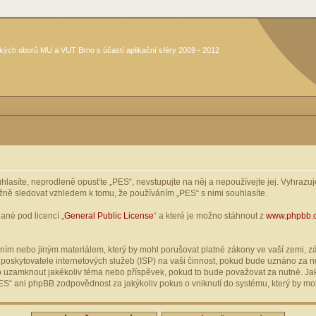
kých oborů MU a VUT Brno s účastí aplikační sféry 2009 - 2012
asíte, neprodleně opusťte „PES“, nevstupujte na něj a nepoužívejte jej. Vyhrazuje
žně sledovat vzhledem k tomu, že používáním „PES“ s nimi souhlasíte.
ané pod licencí „
General Public License
“ a které je možno stáhnout z
www.phpbb.
ím nebo jiným materiálem, který by mohl porušovat platné zákony ve vaší zemi, zák
oskytovatele internetových služeb (ISP) na vaši činnost, pokud bude uznáno za nu
ebo uzamknout jakékoliv téma nebo příspěvek, pokud to bude považovat za nutné. Jak
S“ ani phpBB zodpovědnost za jakýkoliv pokus o vniknutí do systému, který by moh