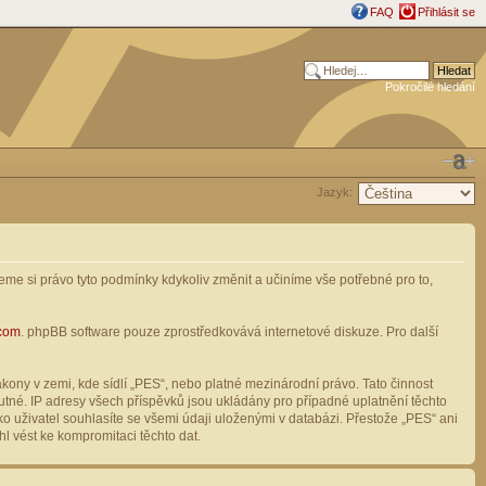
FAQ
Přihlásit se
Pokročilé hledání
Jazyk:
me si právo tyto podmínky kdykoliv změnit a učiníme vše potřebné pro to,
com
. phpBB software pouze zprostředkovává internetové diskuze. Pro další
ony v zemi, kde sídlí „PES“, nebo platné mezinárodní právo. Tato činnost
tné. IP adresy všech příspěvků jsou ukládány pro případné uplatnění těchto
o uživatel souhlasíte se všemi údaji uloženými v databázi. Přestože „PES“ ani
l vést ke kompromitaci těchto dat.