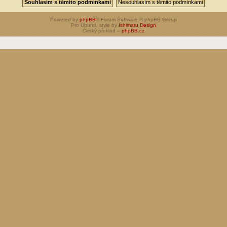
Powered by
phpBB
® Forum Software © phpBB Group
Pro Ubuntu style by
Ishimaru Design
Český překlad –
phpBB.cz