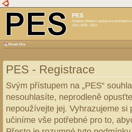
PES
Podpora efektivní spolupráce biomedicín
sféry 2009 - 2012
Obsah fóra
PES - Registrace
Svým přístupem na „PES“ souhlas
nesouhlasíte, neprodleně opusťte
nepoužívejte jej. Vyhrazujeme si
učiníme vše potřebné pro to, aby
Přesto je rozumné tyto podmínky