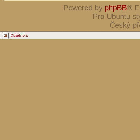
Powered by
phpBB
® F
Pro Ubuntu st
Český př
Obsah fóra