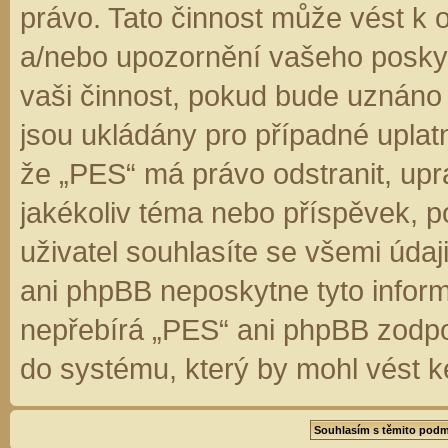
právo. Tato činnost může vést k 
a/nebo upozornění vašeho poskyt
vaši činnost, pokud bude uznáno
jsou ukládány pro případné uplatn
že „PES“ má právo odstranit, up
jakékoliv téma nebo příspěvek, 
uživatel souhlasíte se všemi úda
ani phpBB neposkytne tyto inform
nepřebírá „PES“ ani phpBB zodpo
do systému, který by mohl vést k