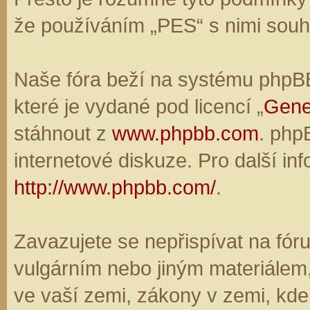
že používáním „PES“ s nimi souhl
Naše fóra beží na systému phpBB,
které je vydané pod licencí „
Gene
stáhnout z
www.phpbb.com
. php
internetové diskuze. Pro další in
http://www.phpbb.com/
.
Zavazujete se nepřispívat na fó
vulgárním nebo jiným materiálem,
ve vaší zemi, zákony v zemi, kde