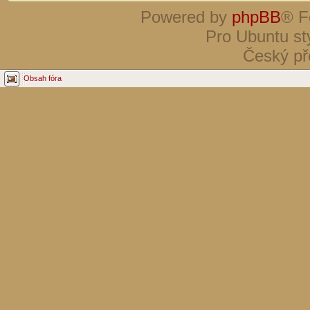
Powered by
phpBB
® F
Pro Ubuntu st
Český př
Obsah fóra