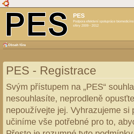
PES
Podpora efektivní spolupráce biomedicín
sféry 2009 - 2012
Obsah fóra
PES - Registrace
Svým přístupem na „PES“ souhlas
nesouhlasíte, neprodleně opusťte
nepoužívejte jej. Vyhrazujeme si
učiníme vše potřebné pro to, aby
Přesto je rozumné tyto podmínky