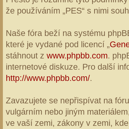
že používáním „PES“ s nimi souhl
Naše fóra beží na systému phpBB,
které je vydané pod licencí „
Gene
stáhnout z
www.phpbb.com
. php
internetové diskuze. Pro další in
http://www.phpbb.com/
.
Zavazujete se nepřispívat na fó
vulgárním nebo jiným materiálem,
ve vaší zemi, zákony v zemi, kde