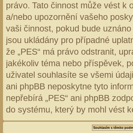
právo. Tato činnost může vést k 
a/nebo upozornění vašeho poskyt
vaši činnost, pokud bude uznáno
jsou ukládány pro případné uplatn
že „PES“ má právo odstranit, up
jakékoliv téma nebo příspěvek, 
uživatel souhlasíte se všemi úda
ani phpBB neposkytne tyto inform
nepřebírá „PES“ ani phpBB zodpo
do systému, který by mohl vést k