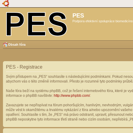
PES
Podpora efektivní spolupráce biomedicíns
Obsah fóra
PES - Registrace
Svým přístupem na „PES“ souhlasíte s následujícími podmínkami. Pokud nesouhl
abychom vás o této změně informovali. Přesto je rozumné tyto podmínky průbě
Naše fóra beží na systému phpBB, což je řešení internetového fóra, které je vyd
informace o phpBB navštivte:
http://www.phpbb.com/
.
Zavazujete se nepřispívat na fórum pohoršujícím, hanlivým, nevhodným, vulgárn
může vést k okamžitému a trvalému vykázání z fóra a/nebo upozornění vašeho p
opatření. Souhlasíte s tím, že „PES“ má právo odstranit, upravit, přesunout n
phpBB neposkytne tyto informace třetí straně nebo cizím osobám, nepřebírá „PE