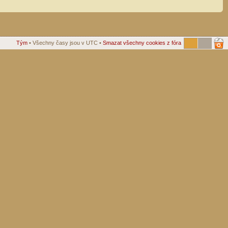
Tým
• Všechny časy jsou v UTC •
Smazat všechny cookies z fóra