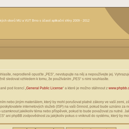
kých oborů MU a VUT Brno s účastí aplikační sféry 2009 - 2012
asíte, neprodleně opusťte „PES“, nevstupujte na něj a nepoužívejte jej. Vyhrazuje
žně sledovat vzhledem k tomu, že používáním „PES“ s nimi souhlasíte.
ané pod licencí „
General Public License
“ a které je možno stáhnout z
www.phpbb.
ím nebo jiným materiálem, který by mohl porušovat platné zákony ve vaší zemi, zák
oskytovatele internetových služeb (ISP) na vaši činnost, pokud bude uznáno za nu
ebo uzamknout jakékoliv téma nebo příspěvek, pokud to bude považovat za nutné. Jak
S“ ani phpBB zodpovědnost za jakýkoliv pokus o vniknutí do systému, který by moh