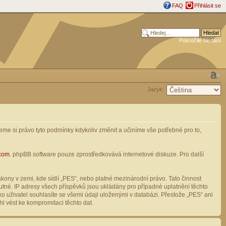
FAQ
Přihlásit se
Pokročilé hledání
Jazyk:
me si právo tyto podmínky kdykoliv změnit a učiníme vše potřebné pro to,
com
. phpBB software pouze zprostředkovává internetové diskuze. Pro další
ony v zemi, kde sídlí „PES“, nebo platné mezinárodní právo. Tato činnost
tné. IP adresy všech příspěvků jsou ukládány pro případné uplatnění těchto
o uživatel souhlasíte se všemi údaji uloženými v databázi. Přestože „PES“ ani
l vést ke kompromitaci těchto dat.