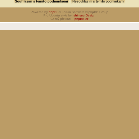
Powered by
phpBB
® Forum Software © phpBB Group
Pro Ubuntu style by
Ishimaru Design
Český překlad –
phpBB.cz