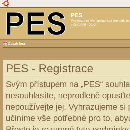
PES
Podpora efektivní spolupráce biomedicín
sféry 2009 - 2012
Obsah fóra
PES - Registrace
Svým přístupem na „PES“ souhlas
nesouhlasíte, neprodleně opusťte
nepoužívejte jej. Vyhrazujeme si
učiníme vše potřebné pro to, aby
Přesto je rozumné tyto podmínky