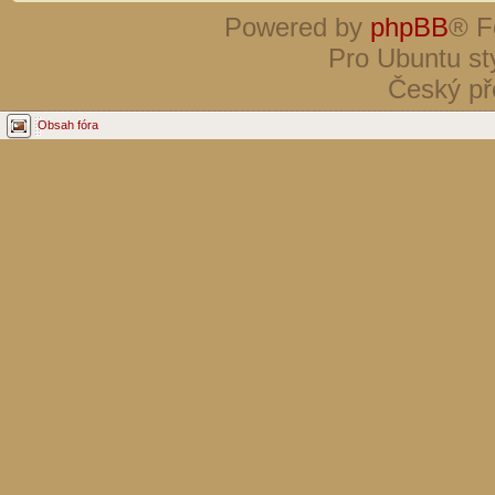
Powered by
phpBB
® F
Pro Ubuntu st
Český př
Obsah fóra