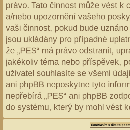
právo. Tato činnost může vést k 
a/nebo upozornění vašeho poskyt
vaši činnost, pokud bude uznáno
jsou ukládány pro případné uplatn
že „PES“ má právo odstranit, up
jakékoliv téma nebo příspěvek, 
uživatel souhlasíte se všemi úda
ani phpBB neposkytne tyto inform
nepřebírá „PES“ ani phpBB zodpo
do systému, který by mohl vést k