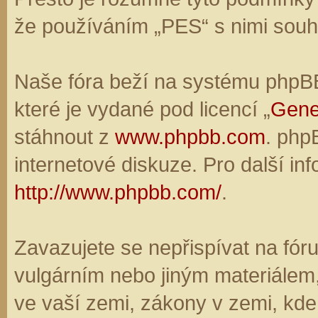
že používáním „PES“ s nimi souhl
Naše fóra beží na systému phpBB,
které je vydané pod licencí „
Gene
stáhnout z
www.phpbb.com
. php
internetové diskuze. Pro další in
http://www.phpbb.com/
.
Zavazujete se nepřispívat na fó
vulgárním nebo jiným materiálem,
ve vaší zemi, zákony v zemi, kde