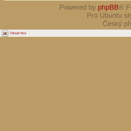
Powered by
phpBB
® F
Pro Ubuntu st
Český př
Obsah fóra