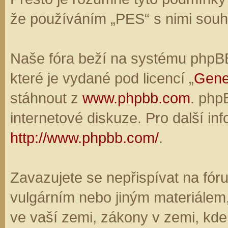
že používáním „PES“ s nimi souhl
Naše fóra beží na systému phpBB,
které je vydané pod licencí „
Gene
stáhnout z
www.phpbb.com
. php
internetové diskuze. Pro další in
http://www.phpbb.com/
.
Zavazujete se nepřispívat na fó
vulgárním nebo jiným materiálem,
ve vaší zemi, zákony v zemi, kde