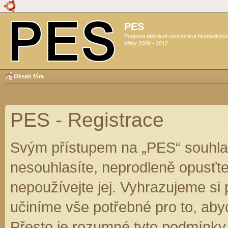
PES
Podpora efektivní spolupráce biomedicín
sféry 2009 - 2012
Obsah fóra
PES - Registrace
Svým přístupem na „PES“ souhlas
nesouhlasíte, neprodleně opusťte
nepoužívejte jej. Vyhrazujeme si
učiníme vše potřebné pro to, aby
Přesto je rozumné tyto podmínky