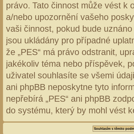
právo. Tato činnost může vést k 
a/nebo upozornění vašeho poskyt
vaši činnost, pokud bude uznáno
jsou ukládány pro případné uplatn
že „PES“ má právo odstranit, up
jakékoliv téma nebo příspěvek, 
uživatel souhlasíte se všemi úda
ani phpBB neposkytne tyto inform
nepřebírá „PES“ ani phpBB zodpo
do systému, který by mohl vést k