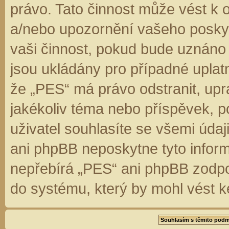
právo. Tato činnost může vést k 
a/nebo upozornění vašeho poskyt
vaši činnost, pokud bude uznáno
jsou ukládány pro případné uplatn
že „PES“ má právo odstranit, up
jakékoliv téma nebo příspěvek, 
uživatel souhlasíte se všemi úda
ani phpBB neposkytne tyto inform
nepřebírá „PES“ ani phpBB zodpo
do systému, který by mohl vést k