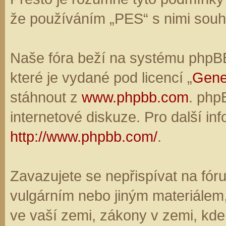
že používáním „PES“ s nimi souhl
Naše fóra beží na systému phpBB,
které je vydané pod licencí „
Gene
stáhnout z
www.phpbb.com
. php
internetové diskuze. Pro další in
http://www.phpbb.com/
.
Zavazujete se nepřispívat na fó
vulgárním nebo jiným materiálem,
ve vaší zemi, zákony v zemi, kde