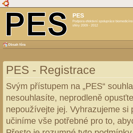
PES
Podpora efektivní spolupráce biomedicín
sféry 2009 - 2012
Obsah fóra
PES - Registrace
Svým přístupem na „PES“ souhlas
nesouhlasíte, neprodleně opusťte
nepoužívejte jej. Vyhrazujeme si
učiníme vše potřebné pro to, aby
Přesto je rozumné tyto podmínky