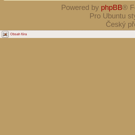
Powered by
phpBB
® F
Pro Ubuntu st
Český př
Obsah fóra