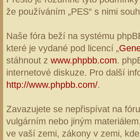
že používáním „PES“ s nimi souhl
Naše fóra beží na systému phpBB,
které je vydané pod licencí „
Gene
stáhnout z
www.phpbb.com
. php
internetové diskuze. Pro další in
http://www.phpbb.com/
.
Zavazujete se nepřispívat na fó
vulgárním nebo jiným materiálem,
ve vaší zemi, zákony v zemi, kde