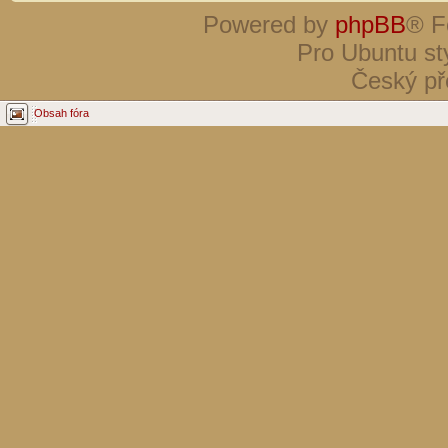
Powered by
phpBB
® F
Pro Ubuntu st
Český př
Obsah fóra