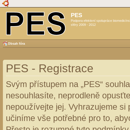
PES
Podpora efektivní spolupráce biomedicín
sféry 2009 - 2012
Obsah fóra
PES - Registrace
Svým přístupem na „PES“ souhlas
nesouhlasíte, neprodleně opusťte
nepoužívejte jej. Vyhrazujeme si
učiníme vše potřebné pro to, aby
Přesto je rozumné tyto podmínky