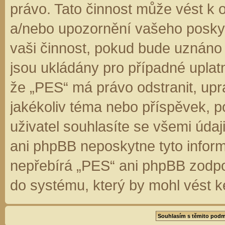
právo. Tato činnost může vést k 
a/nebo upozornění vašeho poskyt
vaši činnost, pokud bude uznáno
jsou ukládány pro případné uplatn
že „PES“ má právo odstranit, up
jakékoliv téma nebo příspěvek, 
uživatel souhlasíte se všemi úda
ani phpBB neposkytne tyto inform
nepřebírá „PES“ ani phpBB zodpo
do systému, který by mohl vést k