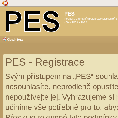
PES
Podpora efektivní spolupráce biomedicín
sféry 2009 - 2012
Obsah fóra
PES - Registrace
Svým přístupem na „PES“ souhlas
nesouhlasíte, neprodleně opusťte
nepoužívejte jej. Vyhrazujeme si
učiníme vše potřebné pro to, aby
Přesto je rozumné tyto podmínky