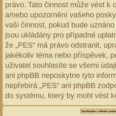
právo. Tato činnost může vést k 
a/nebo upozornění vašeho poskyt
vaši činnost, pokud bude uznáno
jsou ukládány pro případné uplatn
že „PES“ má právo odstranit, up
jakékoliv téma nebo příspěvek, 
uživatel souhlasíte se všemi úda
ani phpBB neposkytne tyto inform
nepřebírá „PES“ ani phpBB zodpo
do systému, který by mohl vést k