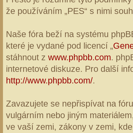
že používáním „PES“ s nimi souhl
Naše fóra beží na systému phpBB,
které je vydané pod licencí „
Gene
stáhnout z
www.phpbb.com
. php
internetové diskuze. Pro další in
http://www.phpbb.com/
.
Zavazujete se nepřispívat na fó
vulgárním nebo jiným materiálem,
ve vaší zemi, zákony v zemi, kde