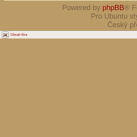
Powered by
phpBB
® F
Pro Ubuntu st
Český př
Obsah fóra