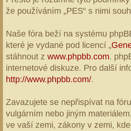
že používáním „PES“ s nimi souhl
Naše fóra beží na systému phpBB,
které je vydané pod licencí „
Gene
stáhnout z
www.phpbb.com
. php
internetové diskuze. Pro další in
http://www.phpbb.com/
.
Zavazujete se nepřispívat na fó
vulgárním nebo jiným materiálem,
ve vaší zemi, zákony v zemi, kde