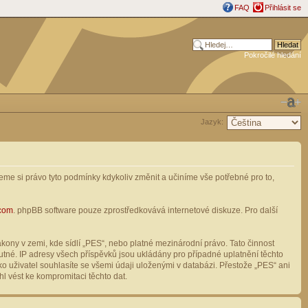
FAQ
Přihlásit se
Pokročilé hledání
Jazyk:
me si právo tyto podmínky kdykoliv změnit a učiníme vše potřebné pro to,
com
. phpBB software pouze zprostředkovává internetové diskuze. Pro další
ony v zemi, kde sídlí „PES“, nebo platné mezinárodní právo. Tato činnost
tné. IP adresy všech příspěvků jsou ukládány pro případné uplatnění těchto
o uživatel souhlasíte se všemi údaji uloženými v databázi. Přestože „PES“ ani
l vést ke kompromitaci těchto dat.