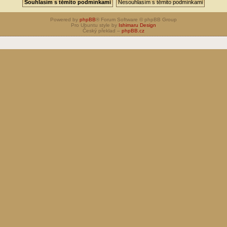
Powered by
phpBB
® Forum Software © phpBB Group
Pro Ubuntu style by
Ishimaru Design
Český překlad –
phpBB.cz