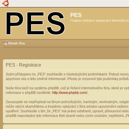
PES
Podpora efektivní spolupráce biomedicíns
Obsah fóra
PES - Registrace
Svým přístupem na „PES“ souhlasíte s následujícími podmínkami. Pokud nesouhl
abychom vás o této změně informovali. Přesto je rozumné tyto podmínky průbě
Naše fóra beží na systému phpBB, což je řešení internetového fóra, které je vyd
informace o phpBB navštivte:
http://www.phpbb.com/
.
Zavazujete se nepřispívat na fórum pohoršujícím, hanlivým, nevhodným, vulgárn
může vést k okamžitému a trvalému vykázání z fóra a/nebo upozornění vašeho p
opatření. Souhlasíte s tím, že „PES“ má právo odstranit, upravit, přesunout n
phpBB neposkytne tyto informace třetí straně nebo cizím osobám, nepřebírá „PE