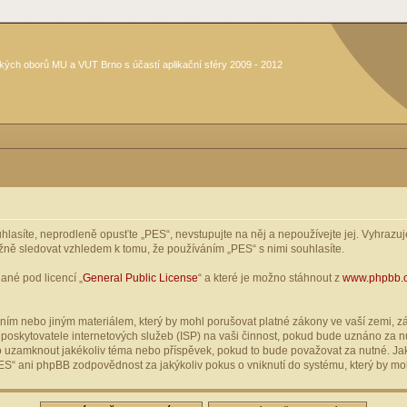
kých oborů MU a VUT Brno s účastí aplikační sféry 2009 - 2012
asíte, neprodleně opusťte „PES“, nevstupujte na něj a nepoužívejte jej. Vyhrazuje
žně sledovat vzhledem k tomu, že používáním „PES“ s nimi souhlasíte.
ané pod licencí „
General Public License
“ a které je možno stáhnout z
www.phpbb.
ím nebo jiným materiálem, který by mohl porušovat platné zákony ve vaší zemi, zák
oskytovatele internetových služeb (ISP) na vaši činnost, pokud bude uznáno za nu
ebo uzamknout jakékoliv téma nebo příspěvek, pokud to bude považovat za nutné. Jak
S“ ani phpBB zodpovědnost za jakýkoliv pokus o vniknutí do systému, který by moh