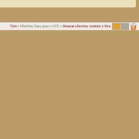
Tým
• Všechny časy jsou v UTC •
Smazat všechny cookies z fóra