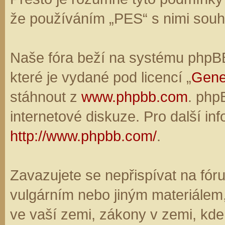
že používáním „PES“ s nimi souhl
Naše fóra beží na systému phpBB,
které je vydané pod licencí „
Gene
stáhnout z
www.phpbb.com
. php
internetové diskuze. Pro další in
http://www.phpbb.com/
.
Zavazujete se nepřispívat na fó
vulgárním nebo jiným materiálem,
ve vaší zemi, zákony v zemi, kde