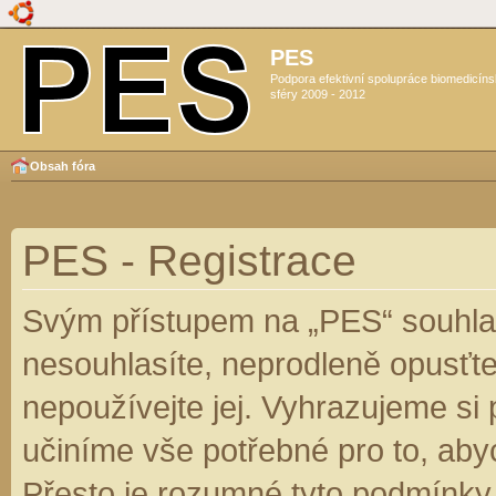
PES
Podpora efektivní spolupráce biomedicín
sféry 2009 - 2012
Obsah fóra
PES - Registrace
Svým přístupem na „PES“ souhlas
nesouhlasíte, neprodleně opusťte
nepoužívejte jej. Vyhrazujeme si
učiníme vše potřebné pro to, aby
Přesto je rozumné tyto podmínky