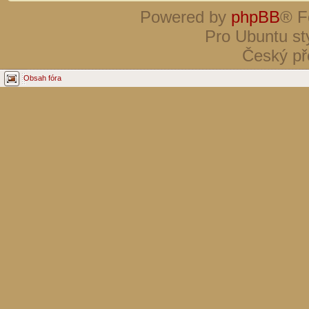
Powered by
phpBB
® F
Pro Ubuntu st
Český př
Obsah fóra