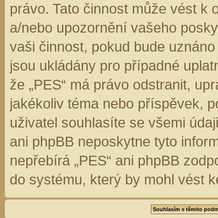
právo. Tato činnost může vést k 
a/nebo upozornění vašeho poskyt
vaši činnost, pokud bude uznáno
jsou ukládány pro případné uplatn
že „PES“ má právo odstranit, up
jakékoliv téma nebo příspěvek, 
uživatel souhlasíte se všemi úda
ani phpBB neposkytne tyto inform
nepřebírá „PES“ ani phpBB zodpo
do systému, který by mohl vést k