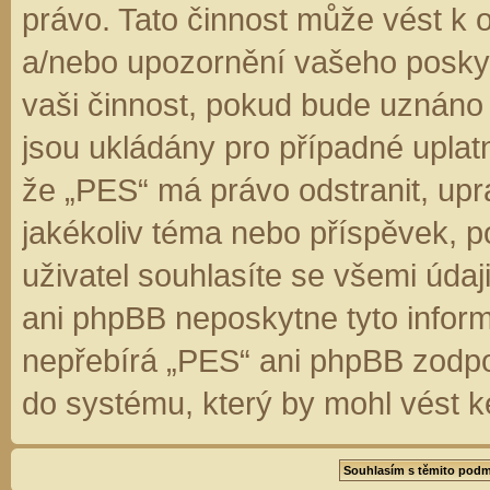
právo. Tato činnost může vést k 
a/nebo upozornění vašeho poskyt
vaši činnost, pokud bude uznáno
jsou ukládány pro případné uplatn
že „PES“ má právo odstranit, up
jakékoliv téma nebo příspěvek, 
uživatel souhlasíte se všemi úda
ani phpBB neposkytne tyto inform
nepřebírá „PES“ ani phpBB zodpo
do systému, který by mohl vést k