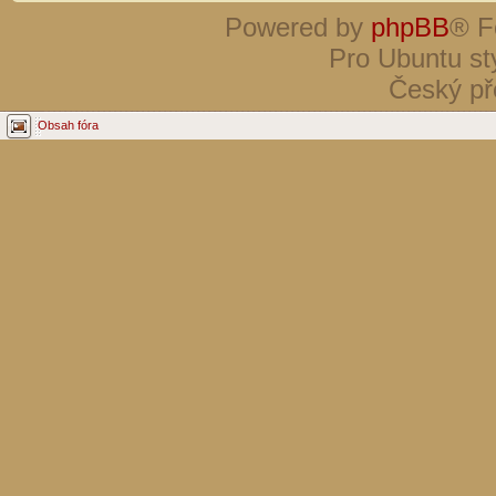
Powered by
phpBB
® F
Pro Ubuntu st
Český př
Obsah fóra