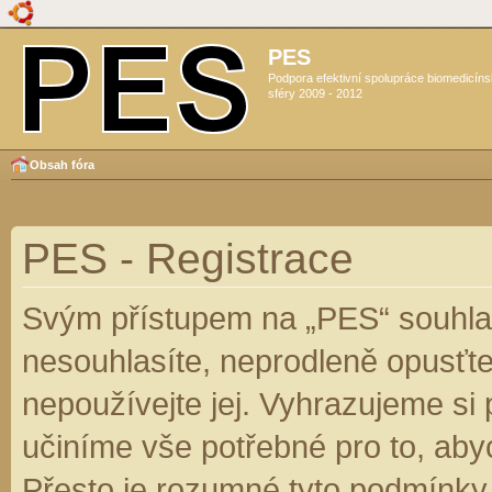
PES
Podpora efektivní spolupráce biomedicín
sféry 2009 - 2012
Obsah fóra
PES - Registrace
Svým přístupem na „PES“ souhlas
nesouhlasíte, neprodleně opusťte
nepoužívejte jej. Vyhrazujeme si
učiníme vše potřebné pro to, aby
Přesto je rozumné tyto podmínky