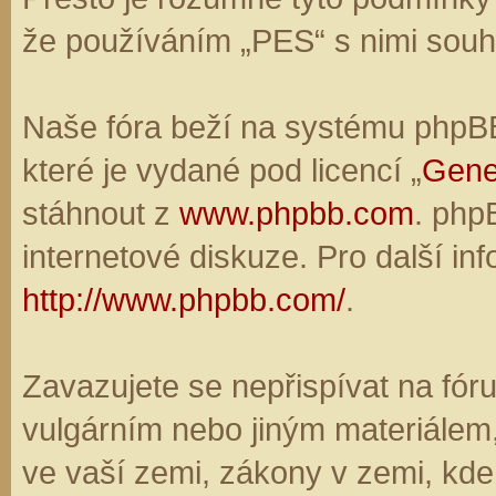
že používáním „PES“ s nimi souhl
Naše fóra beží na systému phpBB,
které je vydané pod licencí „
Gene
stáhnout z
www.phpbb.com
. php
internetové diskuze. Pro další in
http://www.phpbb.com/
.
Zavazujete se nepřispívat na fó
vulgárním nebo jiným materiálem,
ve vaší zemi, zákony v zemi, kde