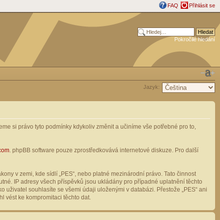
FAQ
Přihlásit se
Pokročilé hledání
Jazyk:
me si právo tyto podmínky kdykoliv změnit a učiníme vše potřebné pro to,
com
. phpBB software pouze zprostředkovává internetové diskuze. Pro další
ony v zemi, kde sídlí „PES“, nebo platné mezinárodní právo. Tato činnost
tné. IP adresy všech příspěvků jsou ukládány pro případné uplatnění těchto
o uživatel souhlasíte se všemi údaji uloženými v databázi. Přestože „PES“ ani
l vést ke kompromitaci těchto dat.