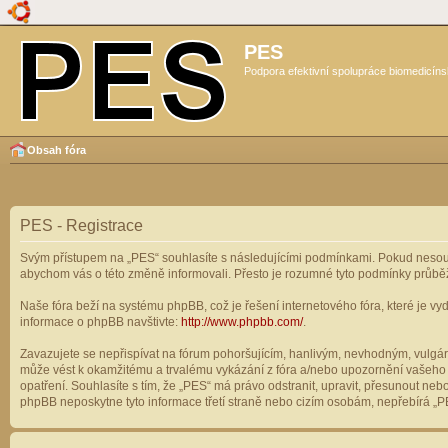
PES
Podpora efektivní spolupráce biomedicíns
Obsah fóra
PES - Registrace
Svým přístupem na „PES“ souhlasíte s následujícími podmínkami. Pokud nesouhl
abychom vás o této změně informovali. Přesto je rozumné tyto podmínky průbě
Naše fóra beží na systému phpBB, což je řešení internetového fóra, které je vyd
informace o phpBB navštivte:
http://www.phpbb.com/
.
Zavazujete se nepřispívat na fórum pohoršujícím, hanlivým, nevhodným, vulgárn
může vést k okamžitému a trvalému vykázání z fóra a/nebo upozornění vašeho p
opatření. Souhlasíte s tím, že „PES“ má právo odstranit, upravit, přesunout n
phpBB neposkytne tyto informace třetí straně nebo cizím osobám, nepřebírá „PE