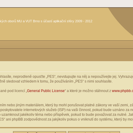
kých oborů MU a VUT Brno s účastí aplikační sféry 2009 - 2012
asíte, neprodleně opusťte „PES“, nevstupujte na něj a nepoužívejte jej. Vyhrazuje
žně sledovat vzhledem k tomu, že používáním „PES“ s nimi souhlasíte.
ané pod licencí „
General Public License
“ a které je možno stáhnout z
www.phpbb.
ím nebo jiným materiálem, který by mohl porušovat platné zákony ve vaší zemi, zák
oskytovatele internetových služeb (ISP) na vaši činnost, pokud bude uznáno za nu
ebo uzamknout jakékoliv téma nebo příspěvek, pokud to bude považovat za nutné. Jak
S“ ani phpBB zodpovědnost za jakýkoliv pokus o vniknutí do systému, který by moh