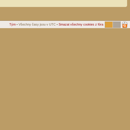
Tým
• Všechny časy jsou v UTC •
Smazat všechny cookies z fóra