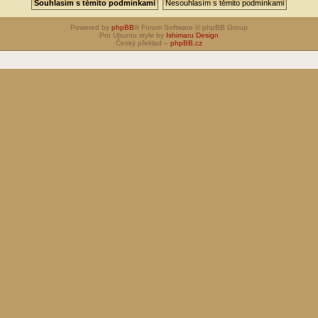
Powered by
phpBB
® Forum Software © phpBB Group
Pro Ubuntu style by
Ishimaru Design
Český překlad –
phpBB.cz