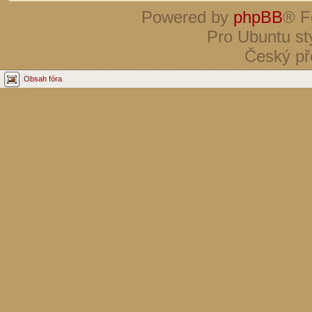
Powered by
phpBB
® F
Pro Ubuntu st
Český př
Obsah fóra