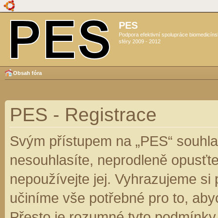
PES
Podpora efektivní spolupráce biomedicín
sféry 2009 - 2012
Obsah fóra
PES - Registrace
Svým přístupem na „PES“ souhlas
nesouhlasíte, neprodleně opusťte
nepoužívejte jej. Vyhrazujeme si
učiníme vše potřebné pro to, aby
Přesto je rozumné tyto podmínky