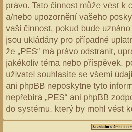
právo. Tato činnost může vést k 
a/nebo upozornění vašeho poskyt
vaši činnost, pokud bude uznáno
jsou ukládány pro případné uplatn
že „PES“ má právo odstranit, up
jakékoliv téma nebo příspěvek, 
uživatel souhlasíte se všemi úda
ani phpBB neposkytne tyto inform
nepřebírá „PES“ ani phpBB zodpo
do systému, který by mohl vést k