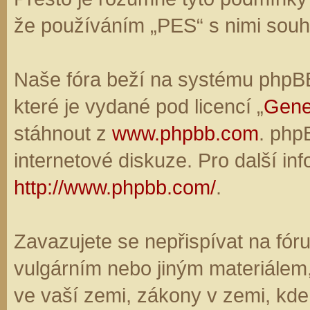
že používáním „PES“ s nimi souhl
Naše fóra beží na systému phpBB,
které je vydané pod licencí „
Gene
stáhnout z
www.phpbb.com
. php
internetové diskuze. Pro další in
http://www.phpbb.com/
.
Zavazujete se nepřispívat na fó
vulgárním nebo jiným materiálem,
ve vaší zemi, zákony v zemi, kde