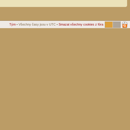
Tým
• Všechny časy jsou v UTC •
Smazat všechny cookies z fóra