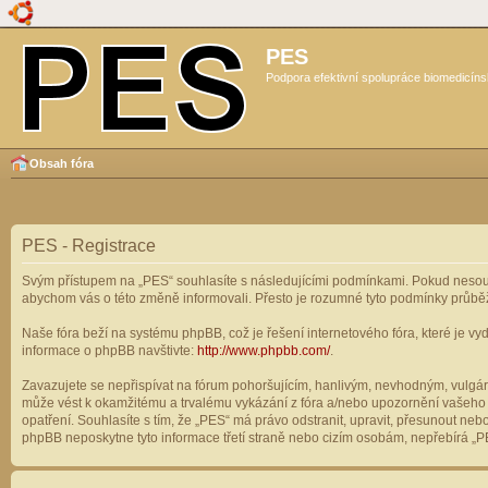
PES
Podpora efektivní spolupráce biomedicíns
Obsah fóra
PES - Registrace
Svým přístupem na „PES“ souhlasíte s následujícími podmínkami. Pokud nesouhl
abychom vás o této změně informovali. Přesto je rozumné tyto podmínky průbě
Naše fóra beží na systému phpBB, což je řešení internetového fóra, které je vyd
informace o phpBB navštivte:
http://www.phpbb.com/
.
Zavazujete se nepřispívat na fórum pohoršujícím, hanlivým, nevhodným, vulgárn
může vést k okamžitému a trvalému vykázání z fóra a/nebo upozornění vašeho p
opatření. Souhlasíte s tím, že „PES“ má právo odstranit, upravit, přesunout n
phpBB neposkytne tyto informace třetí straně nebo cizím osobám, nepřebírá „PE