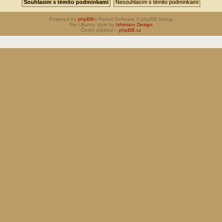
Powered by
phpBB
® Forum Software © phpBB Group
Pro Ubuntu style by
Ishimaru Design
Český překlad –
phpBB.cz