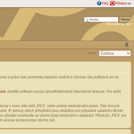
FAQ
Přihlásit se
Pokročilé hledání
Jazyk:
me si právo tyto podmínky kdykoliv změnit a učiníme vše potřebné pro to,
com
. phpBB software pouze zprostředkovává internetové diskuze. Pro další
ony v zemi, kde sídlí „PES“, nebo platné mezinárodní právo. Tato činnost
tné. IP adresy všech příspěvků jsou ukládány pro případné uplatnění těchto
o uživatel souhlasíte se všemi údaji uloženými v databázi. Přestože „PES“ ani
l vést ke kompromitaci těchto dat.