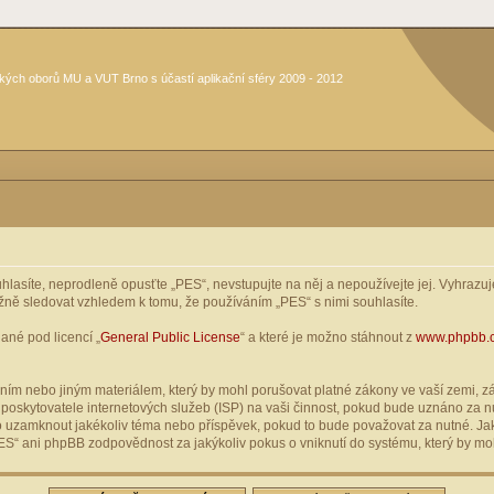
kých oborů MU a VUT Brno s účastí aplikační sféry 2009 - 2012
asíte, neprodleně opusťte „PES“, nevstupujte na něj a nepoužívejte jej. Vyhrazuje
žně sledovat vzhledem k tomu, že používáním „PES“ s nimi souhlasíte.
ané pod licencí „
General Public License
“ a které je možno stáhnout z
www.phpbb.
ím nebo jiným materiálem, který by mohl porušovat platné zákony ve vaší zemi, zák
oskytovatele internetových služeb (ISP) na vaši činnost, pokud bude uznáno za nu
ebo uzamknout jakékoliv téma nebo příspěvek, pokud to bude považovat za nutné. Jak
S“ ani phpBB zodpovědnost za jakýkoliv pokus o vniknutí do systému, který by moh