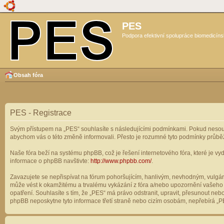
PES
Podpora efektivní spolupráce biomedicíns
Obsah fóra
PES - Registrace
Svým přístupem na „PES“ souhlasíte s následujícími podmínkami. Pokud nesouhl
abychom vás o této změně informovali. Přesto je rozumné tyto podmínky průbě
Naše fóra beží na systému phpBB, což je řešení internetového fóra, které je vyd
informace o phpBB navštivte:
http://www.phpbb.com/
.
Zavazujete se nepřispívat na fórum pohoršujícím, hanlivým, nevhodným, vulgárn
může vést k okamžitému a trvalému vykázání z fóra a/nebo upozornění vašeho p
opatření. Souhlasíte s tím, že „PES“ má právo odstranit, upravit, přesunout n
phpBB neposkytne tyto informace třetí straně nebo cizím osobám, nepřebírá „PE