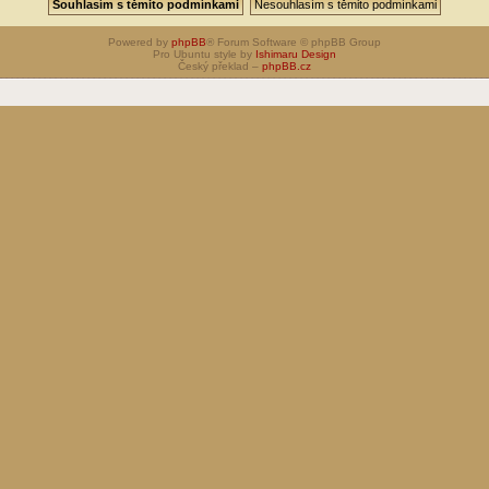
Powered by
phpBB
® Forum Software © phpBB Group
Pro Ubuntu style by
Ishimaru Design
Český překlad –
phpBB.cz