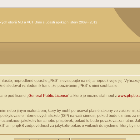
kých oborů MU a VUT Brno s účastí aplikační sféry 2009 - 2012
asíte, neprodleně opusťte „PES“, nevstupujte na něj a nepoužívejte jej. Vyhrazuje
žně sledovat vzhledem k tomu, že používáním „PES“ s nimi souhlasíte.
ané pod licencí „
General Public License
“ a které je možno stáhnout z
www.phpbb.
ím nebo jiným materiálem, který by mohl porušovat platné zákony ve vaší zemi, zák
oskytovatele internetových služeb (ISP) na vaši činnost, pokud bude uznáno za nu
ebo uzamknout jakékoliv téma nebo příspěvek, pokud to bude považovat za nutné. Jak
S“ ani phpBB zodpovědnost za jakýkoliv pokus o vniknutí do systému, který by moh