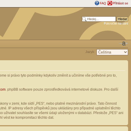
FAQ
Přihlásit se
Pokročilé hledání
Jazyk:
me si právo tyto podmínky kdykoliv změnit a učiníme vše potřebné pro to,
com
. phpBB software pouze zprostředkovává internetové diskuze. Pro další
ony v zemi, kde sídlí „PES“, nebo platné mezinárodní právo. Tato činnost
tné. IP adresy všech příspěvků jsou ukládány pro případné uplatnění těchto
o uživatel souhlasíte se všemi údaji uloženými v databázi. Přestože „PES“ ani
l vést ke kompromitaci těchto dat.