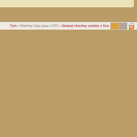
Tým
• Všechny časy jsou v UTC •
Smazat všechny cookies z fóra