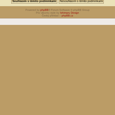
Powered by
phpBB
® Forum Software © phpBB Group
Pro Ubuntu style by
Ishimaru Design
Český překlad –
phpBB.cz