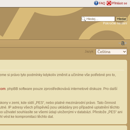
FAQ
Přihlásit se
Pokročilé hledání
Jazyk:
me si právo tyto podmínky kdykoliv změnit a učiníme vše potřebné pro to,
com
. phpBB software pouze zprostředkovává internetové diskuze. Pro další
ony v zemi, kde sídlí „PES“, nebo platné mezinárodní právo. Tato činnost
tné. IP adresy všech příspěvků jsou ukládány pro případné uplatnění těchto
o uživatel souhlasíte se všemi údaji uloženými v databázi. Přestože „PES“ ani
l vést ke kompromitaci těchto dat.