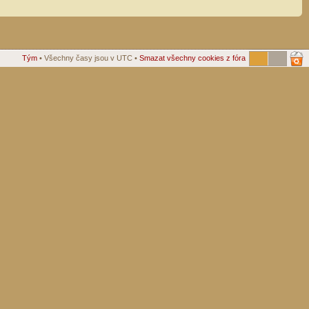
Tým
• Všechny časy jsou v UTC •
Smazat všechny cookies z fóra