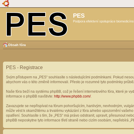
PES
Podpora efektivní spolupráce biomedicíns
Obsah fóra
PES - Registrace
Svým přístupem na „PES“ souhlasíte s následujícími podmínkami. Pokud nesouhl
abychom vás o této změně informovali. Přesto je rozumné tyto podmínky průbě
Naše fóra beží na systému phpBB, což je řešení internetového fóra, které je vyd
informace o phpBB navštivte:
http://www.phpbb.com/
.
Zavazujete se nepřispívat na fórum pohoršujícím, hanlivým, nevhodným, vulgárn
může vést k okamžitému a trvalému vykázání z fóra a/nebo upozornění vašeho p
opatření. Souhlasíte s tím, že „PES“ má právo odstranit, upravit, přesunout n
phpBB neposkytne tyto informace třetí straně nebo cizím osobám, nepřebírá „PE