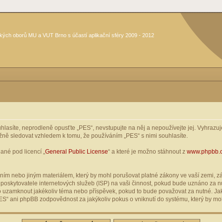
kých oborů MU a VUT Brno s účastí aplikační sféry 2009 - 2012
asíte, neprodleně opusťte „PES“, nevstupujte na něj a nepoužívejte jej. Vyhrazuje
žně sledovat vzhledem k tomu, že používáním „PES“ s nimi souhlasíte.
ané pod licencí „
General Public License
“ a které je možno stáhnout z
www.phpbb.
ím nebo jiným materiálem, který by mohl porušovat platné zákony ve vaší zemi, zák
oskytovatele internetových služeb (ISP) na vaši činnost, pokud bude uznáno za nu
ebo uzamknout jakékoliv téma nebo příspěvek, pokud to bude považovat za nutné. Jak
S“ ani phpBB zodpovědnost za jakýkoliv pokus o vniknutí do systému, který by moh