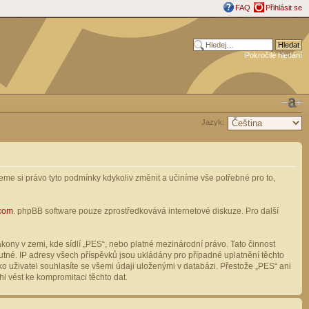
FAQ
Přihlásit se
Pokročilé hledání
Jazyk:
me si právo tyto podmínky kdykoliv změnit a učiníme vše potřebné pro to,
com
. phpBB software pouze zprostředkovává internetové diskuze. Pro další
ony v zemi, kde sídlí „PES“, nebo platné mezinárodní právo. Tato činnost
tné. IP adresy všech příspěvků jsou ukládány pro případné uplatnění těchto
o uživatel souhlasíte se všemi údaji uloženými v databázi. Přestože „PES“ ani
l vést ke kompromitaci těchto dat.