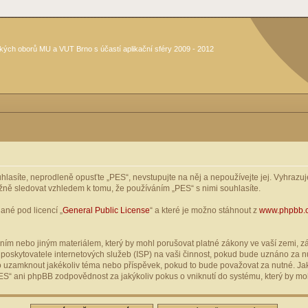
kých oborů MU a VUT Brno s účastí aplikační sféry 2009 - 2012
asíte, neprodleně opusťte „PES“, nevstupujte na něj a nepoužívejte jej. Vyhrazuje
žně sledovat vzhledem k tomu, že používáním „PES“ s nimi souhlasíte.
ané pod licencí „
General Public License
“ a které je možno stáhnout z
www.phpbb.
ím nebo jiným materiálem, který by mohl porušovat platné zákony ve vaší zemi, zák
oskytovatele internetových služeb (ISP) na vaši činnost, pokud bude uznáno za nu
ebo uzamknout jakékoliv téma nebo příspěvek, pokud to bude považovat za nutné. Jak
S“ ani phpBB zodpovědnost za jakýkoliv pokus o vniknutí do systému, který by moh