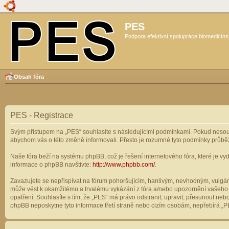
PES
Podpora efektivní spolupráce biomedicíns
Obsah fóra
PES - Registrace
Svým přístupem na „PES“ souhlasíte s následujícími podmínkami. Pokud nesouhl
abychom vás o této změně informovali. Přesto je rozumné tyto podmínky průbě
Naše fóra beží na systému phpBB, což je řešení internetového fóra, které je vyd
informace o phpBB navštivte:
http://www.phpbb.com/
.
Zavazujete se nepřispívat na fórum pohoršujícím, hanlivým, nevhodným, vulgárn
může vést k okamžitému a trvalému vykázání z fóra a/nebo upozornění vašeho p
opatření. Souhlasíte s tím, že „PES“ má právo odstranit, upravit, přesunout n
phpBB neposkytne tyto informace třetí straně nebo cizím osobám, nepřebírá „PE