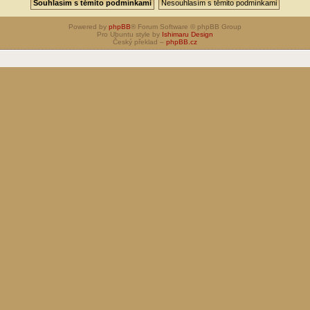
Powered by
phpBB
® Forum Software © phpBB Group
Pro Ubuntu style by
Ishimaru Design
Český překlad –
phpBB.cz