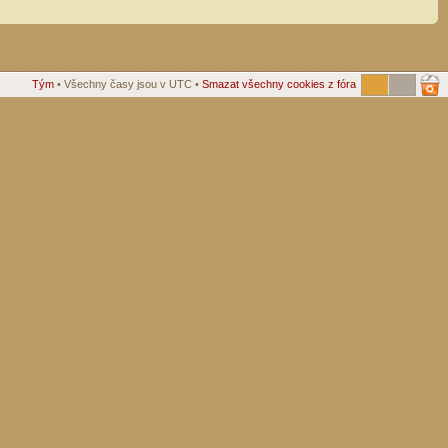
Tým
• Všechny časy jsou v UTC •
Smazat všechny cookies z fóra