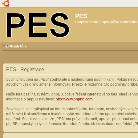
PES
Podpora efektivní spolupráce biomedicíns
Obsah fóra
PES - Registrace
Svým přístupem na „PES“ souhlasíte s následujícími podmínkami. Pokud nesouhl
abychom vás o této změně informovali. Přesto je rozumné tyto podmínky průbě
Naše fóra beží na systému phpBB, což je řešení internetového fóra, které je vyd
informace o phpBB navštivte:
http://www.phpbb.com/
.
Zavazujete se nepřispívat na fórum pohoršujícím, hanlivým, nevhodným, vulgárn
může vést k okamžitému a trvalému vykázání z fóra a/nebo upozornění vašeho p
opatření. Souhlasíte s tím, že „PES“ má právo odstranit, upravit, přesunout n
phpBB neposkytne tyto informace třetí straně nebo cizím osobám, nepřebírá „PE