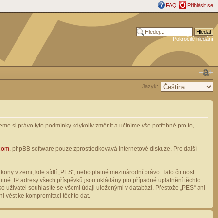
FAQ
Přihlásit se
Pokročilé hledání
Jazyk:
me si právo tyto podmínky kdykoliv změnit a učiníme vše potřebné pro to,
com
. phpBB software pouze zprostředkovává internetové diskuze. Pro další
ony v zemi, kde sídlí „PES“, nebo platné mezinárodní právo. Tato činnost
tné. IP adresy všech příspěvků jsou ukládány pro případné uplatnění těchto
o uživatel souhlasíte se všemi údaji uloženými v databázi. Přestože „PES“ ani
l vést ke kompromitaci těchto dat.