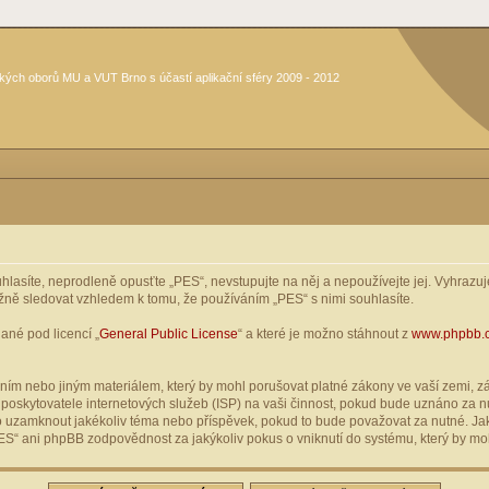
kých oborů MU a VUT Brno s účastí aplikační sféry 2009 - 2012
asíte, neprodleně opusťte „PES“, nevstupujte na něj a nepoužívejte jej. Vyhrazuje
žně sledovat vzhledem k tomu, že používáním „PES“ s nimi souhlasíte.
ané pod licencí „
General Public License
“ a které je možno stáhnout z
www.phpbb.
ím nebo jiným materiálem, který by mohl porušovat platné zákony ve vaší zemi, zák
oskytovatele internetových služeb (ISP) na vaši činnost, pokud bude uznáno za nu
ebo uzamknout jakékoliv téma nebo příspěvek, pokud to bude považovat za nutné. Jak
S“ ani phpBB zodpovědnost za jakýkoliv pokus o vniknutí do systému, který by moh