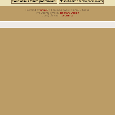
Powered by
phpBB
® Forum Software © phpBB Group
Pro Ubuntu style by
Ishimaru Design
Český překlad –
phpBB.cz