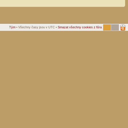
Tým
• Všechny časy jsou v UTC •
Smazat všechny cookies z fóra