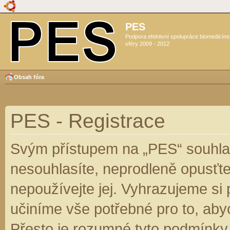
PES
Podpora efektivní spolupráce biomedicín
sféry 2009 - 2012
Obsah fóra
PES - Registrace
Svým přístupem na „PES“ souhlas
nesouhlasíte, neprodleně opusťte
nepoužívejte jej. Vyhrazujeme si
učiníme vše potřebné pro to, aby
Přesto je rozumné tyto podmínky