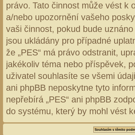
právo. Tato činnost může vést k 
a/nebo upozornění vašeho poskyt
vaši činnost, pokud bude uznáno
jsou ukládány pro případné uplatn
že „PES“ má právo odstranit, up
jakékoliv téma nebo příspěvek, 
uživatel souhlasíte se všemi úda
ani phpBB neposkytne tyto inform
nepřebírá „PES“ ani phpBB zodpo
do systému, který by mohl vést k