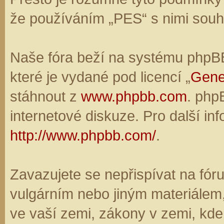
že používáním „PES“ s nimi souhl
Naše fóra beží na systému phpBB,
které je vydané pod licencí „
Gene
stáhnout z
www.phpbb.com
. php
internetové diskuze. Pro další in
http://www.phpbb.com/
.
Zavazujete se nepřispívat na fó
vulgárním nebo jiným materiálem,
ve vaší zemi, zákony v zemi, kde