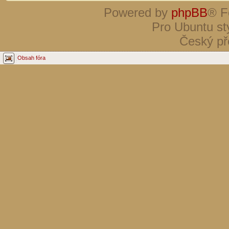
Powered by
phpBB
® F
Pro Ubuntu st
Český př
Obsah fóra