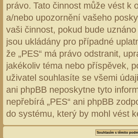
právo. Tato činnost může vést k 
a/nebo upozornění vašeho poskyt
vaši činnost, pokud bude uznáno
jsou ukládány pro případné uplatn
že „PES“ má právo odstranit, up
jakékoliv téma nebo příspěvek, 
uživatel souhlasíte se všemi úda
ani phpBB neposkytne tyto inform
nepřebírá „PES“ ani phpBB zodpo
do systému, který by mohl vést k