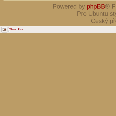
Powered by
phpBB
® F
Pro Ubuntu st
Český př
Obsah fóra