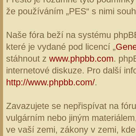
že používáním „PES“ s nimi souhl
Naše fóra beží na systému phpBB,
které je vydané pod licencí „
Gene
stáhnout z
www.phpbb.com
. php
internetové diskuze. Pro další in
http://www.phpbb.com/
.
Zavazujete se nepřispívat na fó
vulgárním nebo jiným materiálem,
ve vaší zemi, zákony v zemi, kde