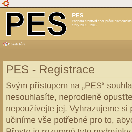
PES
Podpora efektivní spolupráce biomedicín
sféry 2009 - 2012
Obsah fóra
PES - Registrace
Svým přístupem na „PES“ souhlas
nesouhlasíte, neprodleně opusťte
nepoužívejte jej. Vyhrazujeme si
učiníme vše potřebné pro to, aby
Přesto je rozumné tyto podmínky