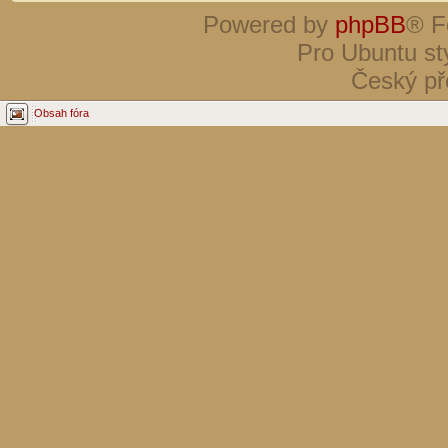
Powered by
phpBB
® F
Pro Ubuntu st
Český př
Obsah fóra