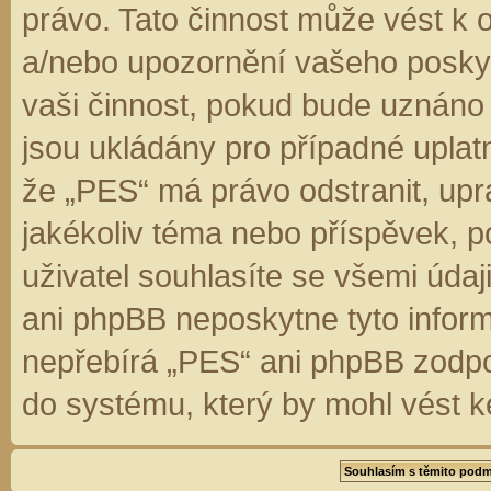
právo. Tato činnost může vést k 
a/nebo upozornění vašeho poskyt
vaši činnost, pokud bude uznáno
jsou ukládány pro případné uplatn
že „PES“ má právo odstranit, up
jakékoliv téma nebo příspěvek, 
uživatel souhlasíte se všemi úda
ani phpBB neposkytne tyto inform
nepřebírá „PES“ ani phpBB zodpo
do systému, který by mohl vést k