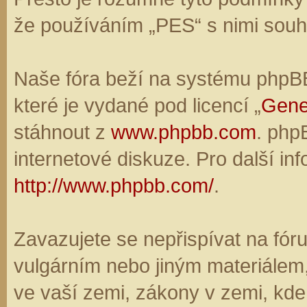
že používáním „PES“ s nimi souhl
Naše fóra beží na systému phpBB,
které je vydané pod licencí „
Gene
stáhnout z
www.phpbb.com
. php
internetové diskuze. Pro další in
http://www.phpbb.com/
.
Zavazujete se nepřispívat na fó
vulgárním nebo jiným materiálem,
ve vaší zemi, zákony v zemi, kde