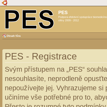
PES
Podpora efektivní spolupráce biomedicín
sféry 2009 - 2012
Obsah fóra
PES - Registrace
Svým přístupem na „PES“ souhlas
nesouhlasíte, neprodleně opusťte
nepoužívejte jej. Vyhrazujeme si
učiníme vše potřebné pro to, aby
Přesto je rozumné tyto podmínky