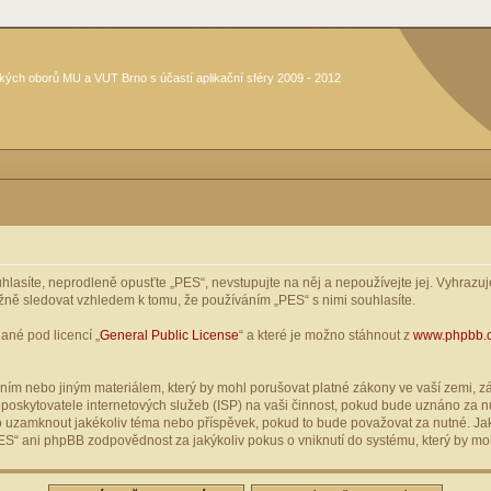
kých oborů MU a VUT Brno s účastí aplikační sféry 2009 - 2012
asíte, neprodleně opusťte „PES“, nevstupujte na něj a nepoužívejte jej. Vyhrazuje
žně sledovat vzhledem k tomu, že používáním „PES“ s nimi souhlasíte.
ané pod licencí „
General Public License
“ a které je možno stáhnout z
www.phpbb.
ím nebo jiným materiálem, který by mohl porušovat platné zákony ve vaší zemi, zák
oskytovatele internetových služeb (ISP) na vaši činnost, pokud bude uznáno za nu
ebo uzamknout jakékoliv téma nebo příspěvek, pokud to bude považovat za nutné. Jak
S“ ani phpBB zodpovědnost za jakýkoliv pokus o vniknutí do systému, který by moh