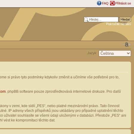
FAQ
Přihlásit se
Pokročilé hledání
Jazyk:
me si právo tyto podmínky kdykoliv změnit a učiníme vše potřebné pro to,
com
. phpBB software pouze zprostředkovává internetové diskuze. Pro další
ony v zemi, kde sídlí „PES“, nebo platné mezinárodní právo. Tato činnost
tné. IP adresy všech příspěvků jsou ukládány pro případné uplatnění těchto
o uživatel souhlasíte se všemi údaji uloženými v databázi. Přestože „PES“ ani
l vést ke kompromitaci těchto dat.