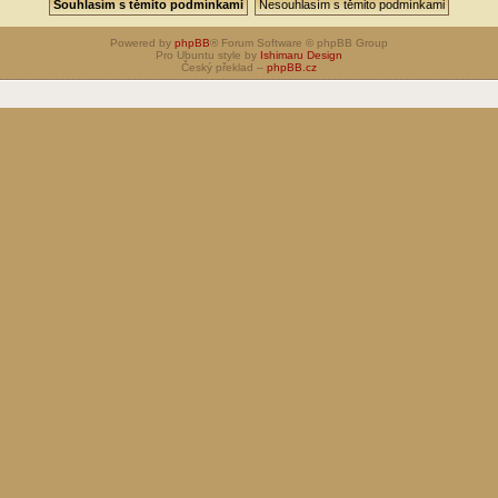
Powered by
phpBB
® Forum Software © phpBB Group
Pro Ubuntu style by
Ishimaru Design
Český překlad –
phpBB.cz