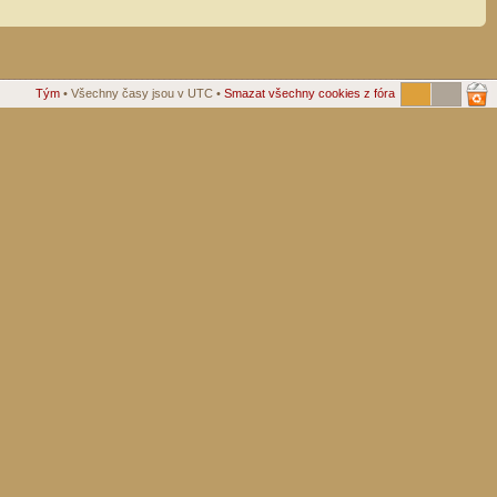
Tým
• Všechny časy jsou v UTC •
Smazat všechny cookies z fóra