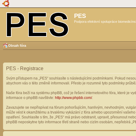
PES
Podpora efektivní spolupráce biomedicíns
Obsah fóra
PES - Registrace
Svým přístupem na „PES“ souhlasíte s následujícími podmínkami. Pokud nesouhl
abychom vás o této změně informovali. Přesto je rozumné tyto podmínky průbě
Naše fóra beží na systému phpBB, což je řešení internetového fóra, které je vyd
informace o phpBB navštivte:
http://www.phpbb.com/
.
Zavazujete se nepřispívat na fórum pohoršujícím, hanlivým, nevhodným, vulgárn
může vést k okamžitému a trvalému vykázání z fóra a/nebo upozornění vašeho p
opatření. Souhlasíte s tím, že „PES“ má právo odstranit, upravit, přesunout n
phpBB neposkytne tyto informace třetí straně nebo cizím osobám, nepřebírá „PE