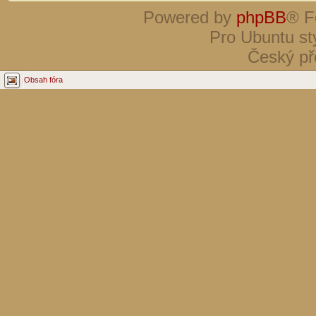
Powered by
phpBB
® F
Pro Ubuntu st
Český př
Obsah fóra