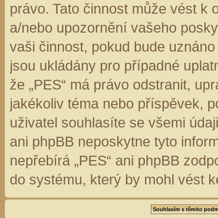
právo. Tato činnost může vést k 
a/nebo upozornění vašeho poskyt
vaši činnost, pokud bude uznáno
jsou ukládány pro případné uplatn
že „PES“ má právo odstranit, up
jakékoliv téma nebo příspěvek, 
uživatel souhlasíte se všemi úda
ani phpBB neposkytne tyto inform
nepřebírá „PES“ ani phpBB zodpo
do systému, který by mohl vést k