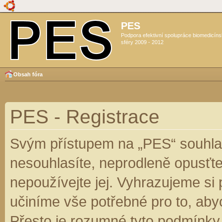
PES
Podpora efektivní spolupráce biomedicín
sféry 2009 - 2012
Obsah fóra
PES - Registrace
Svým přístupem na „PES“ souhlas
nesouhlasíte, neprodleně opusťte
nepoužívejte jej. Vyhrazujeme si
učiníme vše potřebné pro to, aby
Přesto je rozumné tyto podmínky