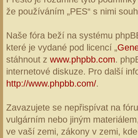
že používáním „PES“ s nimi souhl
Naše fóra beží na systému phpBB,
které je vydané pod licencí „
Gene
stáhnout z
www.phpbb.com
. php
internetové diskuze. Pro další in
http://www.phpbb.com/
.
Zavazujete se nepřispívat na fó
vulgárním nebo jiným materiálem,
ve vaší zemi, zákony v zemi, kde