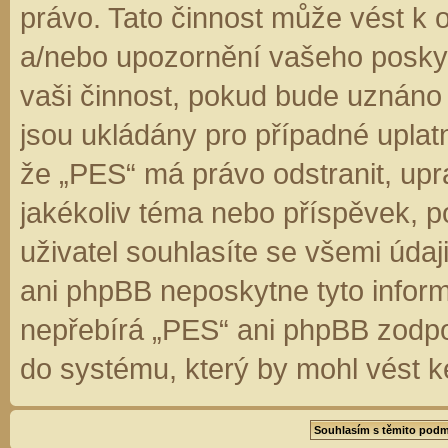
právo. Tato činnost může vést k 
a/nebo upozornění vašeho poskyt
vaši činnost, pokud bude uznáno
jsou ukládány pro případné uplatn
že „PES“ má právo odstranit, up
jakékoliv téma nebo příspěvek, 
uživatel souhlasíte se všemi úda
ani phpBB neposkytne tyto inform
nepřebírá „PES“ ani phpBB zodpo
do systému, který by mohl vést k