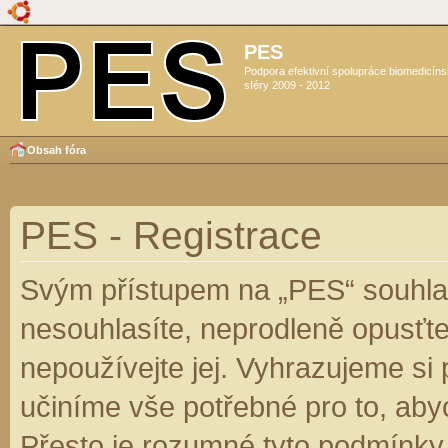
PES
Podpora efektivní spolupráce biomedicín
sféry 2009 - 2012
Obsah fóra
PES - Registrace
Svým přístupem na „PES“ souhlas
nesouhlasíte, neprodleně opusťte
nepoužívejte jej. Vyhrazujeme si
učiníme vše potřebné pro to, aby
Přesto je rozumné tyto podmínky