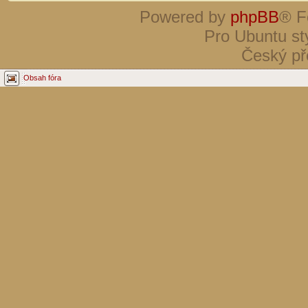
Powered by
phpBB
® F
Pro Ubuntu st
Český př
Obsah fóra