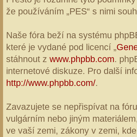
že používáním „PES“ s nimi souhl
Naše fóra beží na systému phpBB,
které je vydané pod licencí „
Gene
stáhnout z
www.phpbb.com
. php
internetové diskuze. Pro další in
http://www.phpbb.com/
.
Zavazujete se nepřispívat na fó
vulgárním nebo jiným materiálem,
ve vaší zemi, zákony v zemi, kde