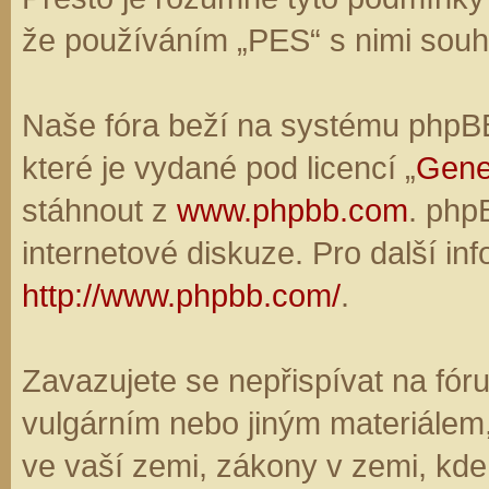
že používáním „PES“ s nimi souhl
Naše fóra beží na systému phpBB,
které je vydané pod licencí „
Gene
stáhnout z
www.phpbb.com
. php
internetové diskuze. Pro další in
http://www.phpbb.com/
.
Zavazujete se nepřispívat na fó
vulgárním nebo jiným materiálem,
ve vaší zemi, zákony v zemi, kde