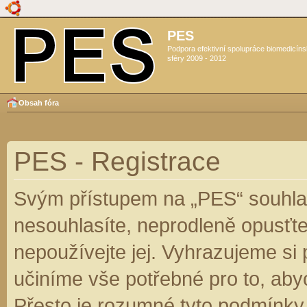
PES
Podpora efektivní spolupráce biomedicín
sféry 2009 - 2012
Obsah fóra
PES - Registrace
Svým přístupem na „PES“ souhlas
nesouhlasíte, neprodleně opusťte
nepoužívejte jej. Vyhrazujeme si
učiníme vše potřebné pro to, aby
Přesto je rozumné tyto podmínky