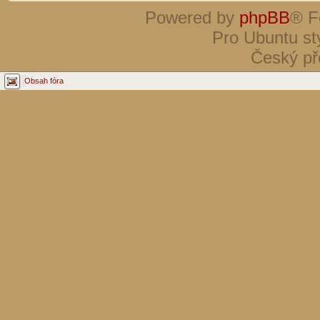
Powered by
phpBB
® F
Pro Ubuntu st
Český př
Obsah fóra