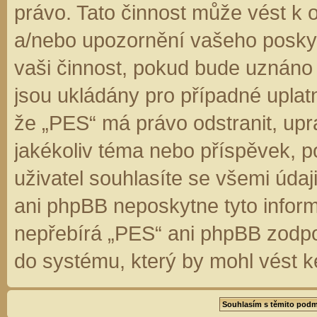
právo. Tato činnost může vést k 
a/nebo upozornění vašeho poskyt
vaši činnost, pokud bude uznáno
jsou ukládány pro případné uplatn
že „PES“ má právo odstranit, up
jakékoliv téma nebo příspěvek, 
uživatel souhlasíte se všemi úda
ani phpBB neposkytne tyto inform
nepřebírá „PES“ ani phpBB zodpo
do systému, který by mohl vést k