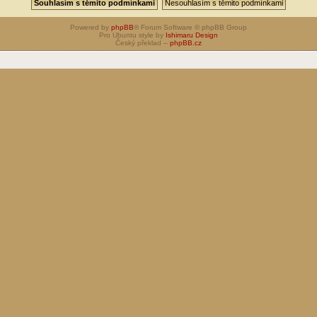
Powered by
phpBB
® Forum Software © phpBB Group
Pro Ubuntu style by
Ishimaru Design
Český překlad –
phpBB.cz