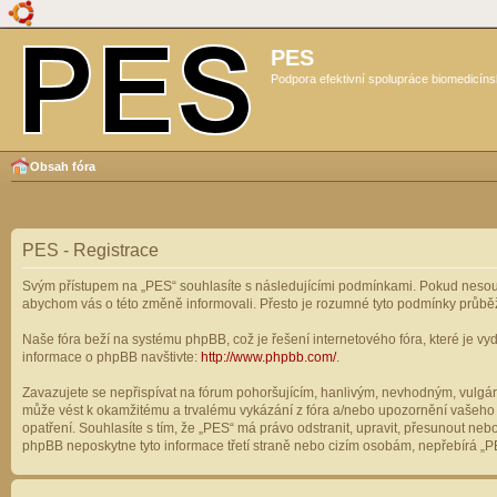
PES
Podpora efektivní spolupráce biomedicíns
Obsah fóra
PES - Registrace
Svým přístupem na „PES“ souhlasíte s následujícími podmínkami. Pokud nesouhl
abychom vás o této změně informovali. Přesto je rozumné tyto podmínky průbě
Naše fóra beží na systému phpBB, což je řešení internetového fóra, které je vyd
informace o phpBB navštivte:
http://www.phpbb.com/
.
Zavazujete se nepřispívat na fórum pohoršujícím, hanlivým, nevhodným, vulgárn
může vést k okamžitému a trvalému vykázání z fóra a/nebo upozornění vašeho p
opatření. Souhlasíte s tím, že „PES“ má právo odstranit, upravit, přesunout n
phpBB neposkytne tyto informace třetí straně nebo cizím osobám, nepřebírá „PE