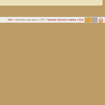
Tým
• Všechny časy jsou v UTC •
Smazat všechny cookies z fóra