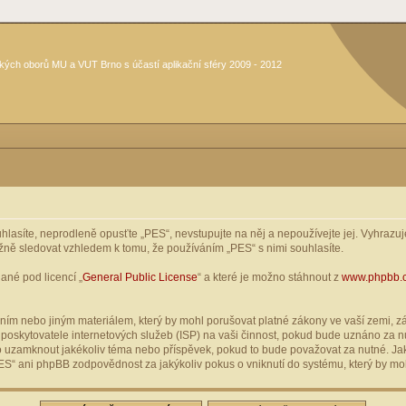
kých oborů MU a VUT Brno s účastí aplikační sféry 2009 - 2012
asíte, neprodleně opusťte „PES“, nevstupujte na něj a nepoužívejte jej. Vyhrazuje
žně sledovat vzhledem k tomu, že používáním „PES“ s nimi souhlasíte.
ané pod licencí „
General Public License
“ a které je možno stáhnout z
www.phpbb.
ím nebo jiným materiálem, který by mohl porušovat platné zákony ve vaší zemi, zák
oskytovatele internetových služeb (ISP) na vaši činnost, pokud bude uznáno za nu
ebo uzamknout jakékoliv téma nebo příspěvek, pokud to bude považovat za nutné. Jak
S“ ani phpBB zodpovědnost za jakýkoliv pokus o vniknutí do systému, který by moh