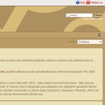
FAQ
Přihlásit se
Pokročilé hledání
Jazyk:
me si právo tyto podmínky kdykoliv změnit a učiníme vše potřebné pro to,
com
. phpBB software pouze zprostředkovává internetové diskuze. Pro další
ony v zemi, kde sídlí „PES“, nebo platné mezinárodní právo. Tato činnost
tné. IP adresy všech příspěvků jsou ukládány pro případné uplatnění těchto
o uživatel souhlasíte se všemi údaji uloženými v databázi. Přestože „PES“ ani
l vést ke kompromitaci těchto dat.