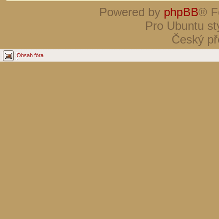
Powered by
phpBB
® F
Pro Ubuntu st
Český př
Obsah fóra