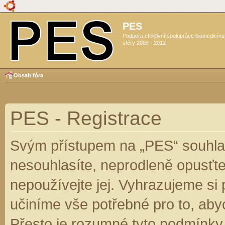
PES
Podpora efektivní spolupráce biomedicín
sféry 2009 - 2012
Obsah fóra
PES - Registrace
Svým přístupem na „PES“ souhlas
nesouhlasíte, neprodleně opusťte
nepoužívejte jej. Vyhrazujeme si
učiníme vše potřebné pro to, aby
Přesto je rozumné tyto podmínky