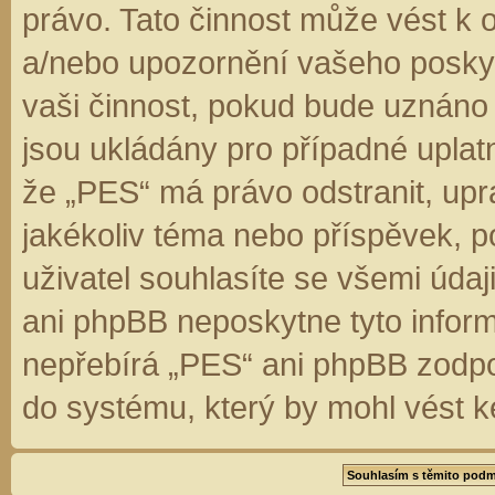
právo. Tato činnost může vést k 
a/nebo upozornění vašeho poskyt
vaši činnost, pokud bude uznáno
jsou ukládány pro případné uplatn
že „PES“ má právo odstranit, up
jakékoliv téma nebo příspěvek, 
uživatel souhlasíte se všemi úda
ani phpBB neposkytne tyto inform
nepřebírá „PES“ ani phpBB zodpo
do systému, který by mohl vést k