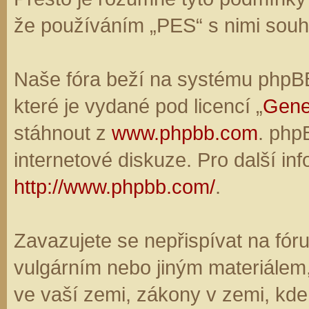
že používáním „PES“ s nimi souhl
Naše fóra beží na systému phpBB,
které je vydané pod licencí „
Gene
stáhnout z
www.phpbb.com
. php
internetové diskuze. Pro další in
http://www.phpbb.com/
.
Zavazujete se nepřispívat na fó
vulgárním nebo jiným materiálem,
ve vaší zemi, zákony v zemi, kde