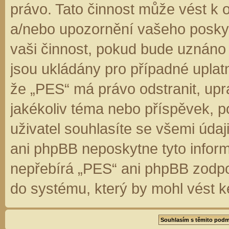
právo. Tato činnost může vést k 
a/nebo upozornění vašeho poskyt
vaši činnost, pokud bude uznáno
jsou ukládány pro případné uplatn
že „PES“ má právo odstranit, up
jakékoliv téma nebo příspěvek, 
uživatel souhlasíte se všemi úda
ani phpBB neposkytne tyto inform
nepřebírá „PES“ ani phpBB zodpo
do systému, který by mohl vést k