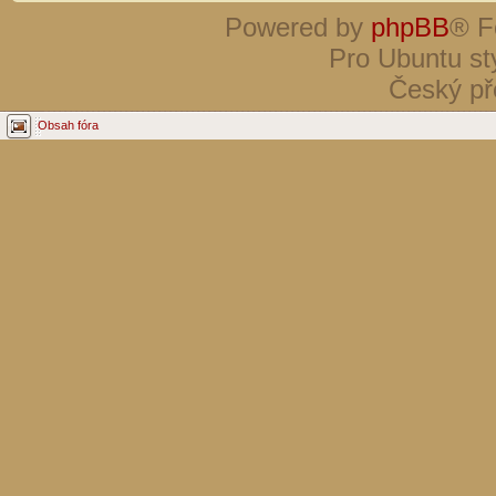
Powered by
phpBB
® F
Pro Ubuntu st
Český př
Obsah fóra