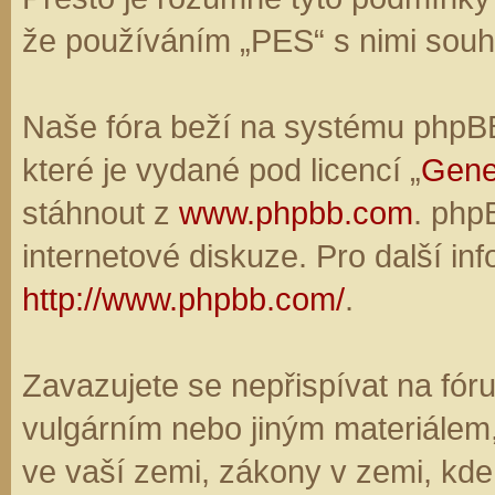
že používáním „PES“ s nimi souhl
Naše fóra beží na systému phpBB,
které je vydané pod licencí „
Gene
stáhnout z
www.phpbb.com
. php
internetové diskuze. Pro další in
http://www.phpbb.com/
.
Zavazujete se nepřispívat na fó
vulgárním nebo jiným materiálem,
ve vaší zemi, zákony v zemi, kde