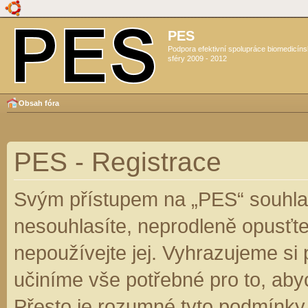
PES
Podpora efektivní spolupráce biomedicín
sféry 2009 - 2012
Obsah fóra
PES - Registrace
Svým přístupem na „PES“ souhlas
nesouhlasíte, neprodleně opusťte
nepoužívejte jej. Vyhrazujeme si
učiníme vše potřebné pro to, aby
Přesto je rozumné tyto podmínky