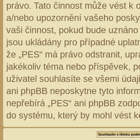
právo. Tato činnost může vést k 
a/nebo upozornění vašeho poskyt
vaši činnost, pokud bude uznáno
jsou ukládány pro případné uplatn
že „PES“ má právo odstranit, up
jakékoliv téma nebo příspěvek, 
uživatel souhlasíte se všemi úda
ani phpBB neposkytne tyto inform
nepřebírá „PES“ ani phpBB zodpo
do systému, který by mohl vést k