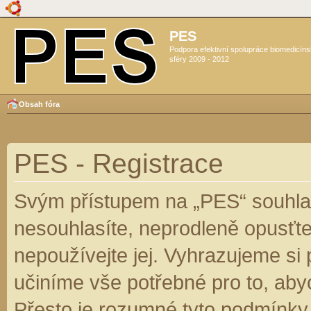
PES
Podpora efektivní spolupráce biomedicín
sféry 2009 - 2012
Obsah fóra
PES - Registrace
Svým přístupem na „PES“ souhlas
nesouhlasíte, neprodleně opusťte
nepoužívejte jej. Vyhrazujeme si
učiníme vše potřebné pro to, aby
Přesto je rozumné tyto podmínky