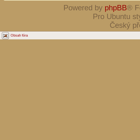
Powered by
phpBB
® F
Pro Ubuntu st
Český př
Obsah fóra