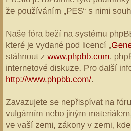
že používáním „PES“ s nimi souhl
Naše fóra beží na systému phpBB,
které je vydané pod licencí „
Gene
stáhnout z
www.phpbb.com
. php
internetové diskuze. Pro další in
http://www.phpbb.com/
.
Zavazujete se nepřispívat na fó
vulgárním nebo jiným materiálem,
ve vaší zemi, zákony v zemi, kde