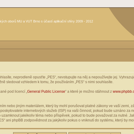
kých oborů MU a VUT Brno s účastí aplikační sféry 2009 - 2012
asíte, neprodleně opusťte „PES“, nevstupujte na něj a nepoužívejte jej. Vyhrazuje
žně sledovat vzhledem k tomu, že používáním „PES“ s nimi souhlasíte.
ané pod licencí „
General Public License
“ a které je možno stáhnout z
www.phpbb.
ím nebo jiným materiálem, který by mohl porušovat platné zákony ve vaší zemi, zák
oskytovatele internetových služeb (ISP) na vaši činnost, pokud bude uznáno za nu
ebo uzamknout jakékoliv téma nebo příspěvek, pokud to bude považovat za nutné. Jak
S“ ani phpBB zodpovědnost za jakýkoliv pokus o vniknutí do systému, který by moh