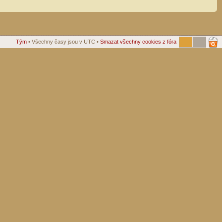
Tým
• Všechny časy jsou v UTC •
Smazat všechny cookies z fóra