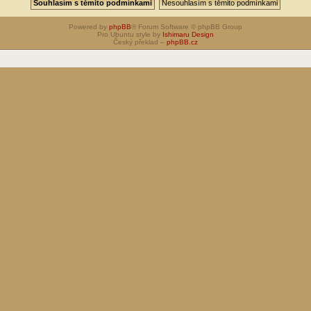
Powered by
phpBB
® Forum Software © phpBB Group
Pro Ubuntu style by
Ishimaru Design
Český překlad –
phpBB.cz