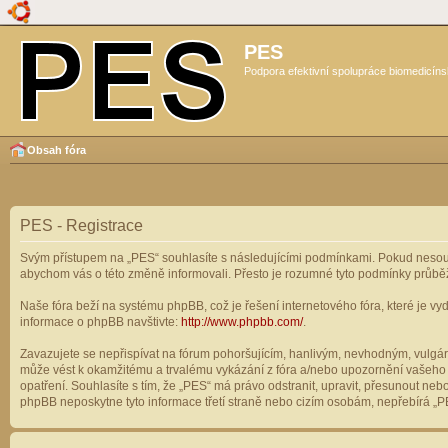
PES
Podpora efektivní spolupráce biomedicíns
Obsah fóra
PES - Registrace
Svým přístupem na „PES“ souhlasíte s následujícími podmínkami. Pokud nesouhl
abychom vás o této změně informovali. Přesto je rozumné tyto podmínky průbě
Naše fóra beží na systému phpBB, což je řešení internetového fóra, které je vyd
informace o phpBB navštivte:
http://www.phpbb.com/
.
Zavazujete se nepřispívat na fórum pohoršujícím, hanlivým, nevhodným, vulgárn
může vést k okamžitému a trvalému vykázání z fóra a/nebo upozornění vašeho p
opatření. Souhlasíte s tím, že „PES“ má právo odstranit, upravit, přesunout n
phpBB neposkytne tyto informace třetí straně nebo cizím osobám, nepřebírá „PE