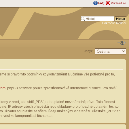
FAQ
Přihlásit se
Pokročilé hledání
Jazyk:
me si právo tyto podmínky kdykoliv změnit a učiníme vše potřebné pro to,
com
. phpBB software pouze zprostředkovává internetové diskuze. Pro další
ony v zemi, kde sídlí „PES“, nebo platné mezinárodní právo. Tato činnost
tné. IP adresy všech příspěvků jsou ukládány pro případné uplatnění těchto
o uživatel souhlasíte se všemi údaji uloženými v databázi. Přestože „PES“ ani
l vést ke kompromitaci těchto dat.