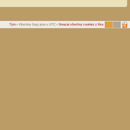
Tým
• Všechny časy jsou v UTC •
Smazat všechny cookies z fóra