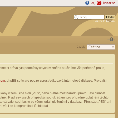
FAQ
Přihlásit se
Pokročilé hledání
Jazyk:
me si právo tyto podmínky kdykoliv změnit a učiníme vše potřebné pro to,
com
. phpBB software pouze zprostředkovává internetové diskuze. Pro další
ony v zemi, kde sídlí „PES“, nebo platné mezinárodní právo. Tato činnost
tné. IP adresy všech příspěvků jsou ukládány pro případné uplatnění těchto
o uživatel souhlasíte se všemi údaji uloženými v databázi. Přestože „PES“ ani
l vést ke kompromitaci těchto dat.