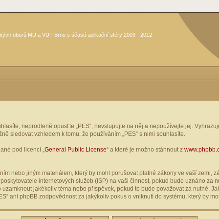
kých oborů MU a VUT Brno s účastí aplikační sféry 2009 - 2012
asíte, neprodleně opusťte „PES“, nevstupujte na něj a nepoužívejte jej. Vyhrazuje
žně sledovat vzhledem k tomu, že používáním „PES“ s nimi souhlasíte.
ané pod licencí „
General Public License
“ a které je možno stáhnout z
www.phpbb.
ím nebo jiným materiálem, který by mohl porušovat platné zákony ve vaší zemi, zák
oskytovatele internetových služeb (ISP) na vaši činnost, pokud bude uznáno za nu
ebo uzamknout jakékoliv téma nebo příspěvek, pokud to bude považovat za nutné. Jak
S“ ani phpBB zodpovědnost za jakýkoliv pokus o vniknutí do systému, který by moh