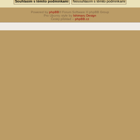
Powered by
phpBB
® Forum Software © phpBB Group
Pro Ubuntu style by
Ishimaru Design
Český překlad –
phpBB.cz