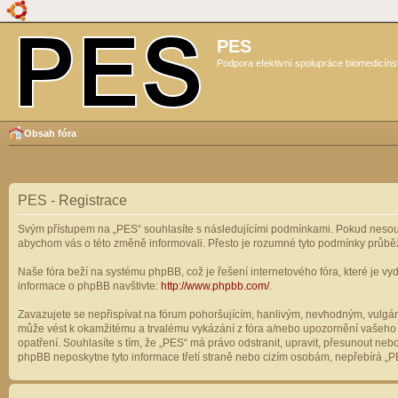
PES
Podpora efektivní spolupráce biomedicíns
Obsah fóra
PES - Registrace
Svým přístupem na „PES“ souhlasíte s následujícími podmínkami. Pokud nesouhl
abychom vás o této změně informovali. Přesto je rozumné tyto podmínky průbě
Naše fóra beží na systému phpBB, což je řešení internetového fóra, které je vyd
informace o phpBB navštivte:
http://www.phpbb.com/
.
Zavazujete se nepřispívat na fórum pohoršujícím, hanlivým, nevhodným, vulgárn
může vést k okamžitému a trvalému vykázání z fóra a/nebo upozornění vašeho p
opatření. Souhlasíte s tím, že „PES“ má právo odstranit, upravit, přesunout n
phpBB neposkytne tyto informace třetí straně nebo cizím osobám, nepřebírá „PE