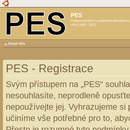
PES
Podpora efektivní spolupráce biomedicín
sféry 2009 - 2012
Obsah fóra
PES - Registrace
Svým přístupem na „PES“ souhlas
nesouhlasíte, neprodleně opusťte
nepoužívejte jej. Vyhrazujeme si
učiníme vše potřebné pro to, aby
Přesto je rozumné tyto podmínky