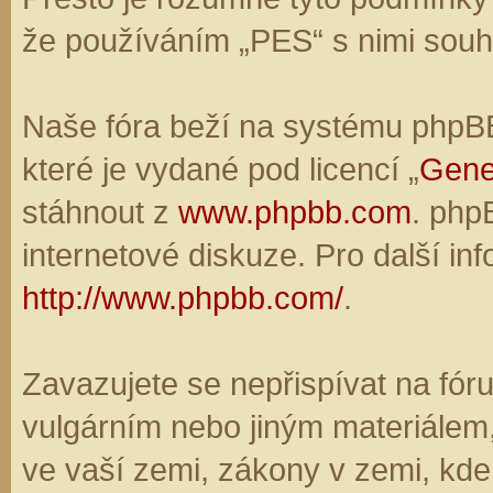
že používáním „PES“ s nimi souhl
Naše fóra beží na systému phpBB,
které je vydané pod licencí „
Gene
stáhnout z
www.phpbb.com
. php
internetové diskuze. Pro další in
http://www.phpbb.com/
.
Zavazujete se nepřispívat na fó
vulgárním nebo jiným materiálem,
ve vaší zemi, zákony v zemi, kde