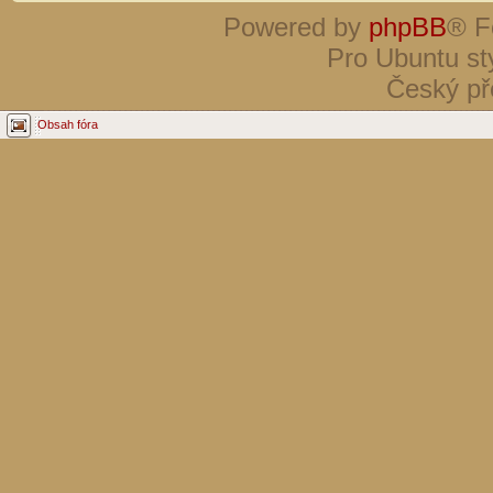
Powered by
phpBB
® F
Pro Ubuntu st
Český př
Obsah fóra