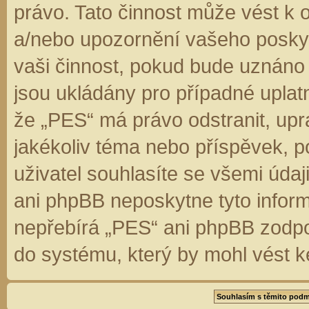
právo. Tato činnost může vést k 
a/nebo upozornění vašeho poskyt
vaši činnost, pokud bude uznáno
jsou ukládány pro případné uplatn
že „PES“ má právo odstranit, up
jakékoliv téma nebo příspěvek, 
uživatel souhlasíte se všemi úda
ani phpBB neposkytne tyto inform
nepřebírá „PES“ ani phpBB zodpo
do systému, který by mohl vést k