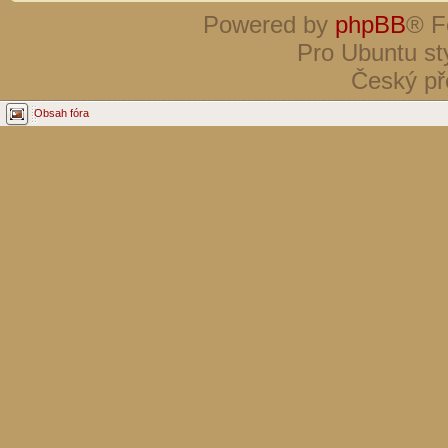
Powered by
phpBB
® F
Pro Ubuntu st
Český př
Obsah fóra