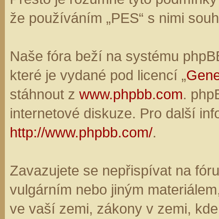
že používáním „PES“ s nimi souhl
Naše fóra beží na systému phpBB,
které je vydané pod licencí „
Gene
stáhnout z
www.phpbb.com
. php
internetové diskuze. Pro další in
http://www.phpbb.com/
.
Zavazujete se nepřispívat na fó
vulgárním nebo jiným materiálem,
ve vaší zemi, zákony v zemi, kde