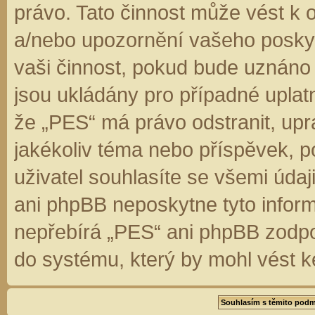
právo. Tato činnost může vést k 
a/nebo upozornění vašeho poskyt
vaši činnost, pokud bude uznáno
jsou ukládány pro případné uplatn
že „PES“ má právo odstranit, up
jakékoliv téma nebo příspěvek, 
uživatel souhlasíte se všemi úda
ani phpBB neposkytne tyto inform
nepřebírá „PES“ ani phpBB zodpo
do systému, který by mohl vést k