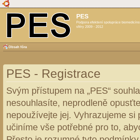
PES
Podpora efektivní spolupráce biomedicín
sféry 2009 - 2012
Obsah fóra
PES - Registrace
Svým přístupem na „PES“ souhlas
nesouhlasíte, neprodleně opusťte
nepoužívejte jej. Vyhrazujeme si
učiníme vše potřebné pro to, aby
Přesto je rozumné tyto podmínky