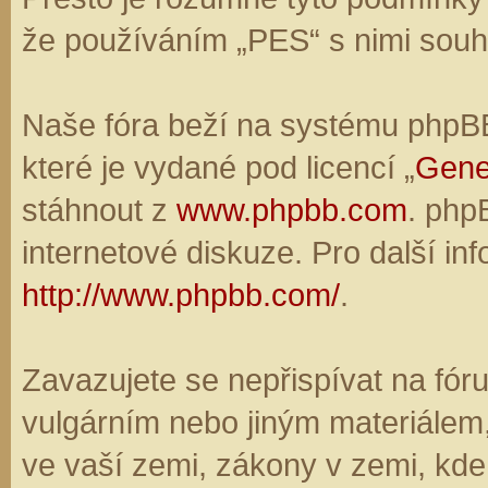
že používáním „PES“ s nimi souhl
Naše fóra beží na systému phpBB,
které je vydané pod licencí „
Gene
stáhnout z
www.phpbb.com
. php
internetové diskuze. Pro další in
http://www.phpbb.com/
.
Zavazujete se nepřispívat na fó
vulgárním nebo jiným materiálem,
ve vaší zemi, zákony v zemi, kde