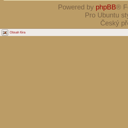
Powered by
phpBB
® F
Pro Ubuntu st
Český př
Obsah fóra