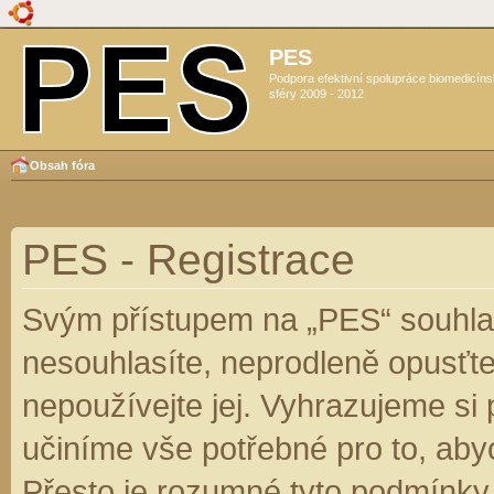
PES
Podpora efektivní spolupráce biomedicín
sféry 2009 - 2012
Obsah fóra
PES - Registrace
Svým přístupem na „PES“ souhlas
nesouhlasíte, neprodleně opusťte
nepoužívejte jej. Vyhrazujeme si
učiníme vše potřebné pro to, aby
Přesto je rozumné tyto podmínky