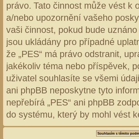
právo. Tato činnost může vést k 
a/nebo upozornění vašeho poskyt
vaši činnost, pokud bude uznáno
jsou ukládány pro případné uplatn
že „PES“ má právo odstranit, up
jakékoliv téma nebo příspěvek, 
uživatel souhlasíte se všemi úda
ani phpBB neposkytne tyto inform
nepřebírá „PES“ ani phpBB zodpo
do systému, který by mohl vést k