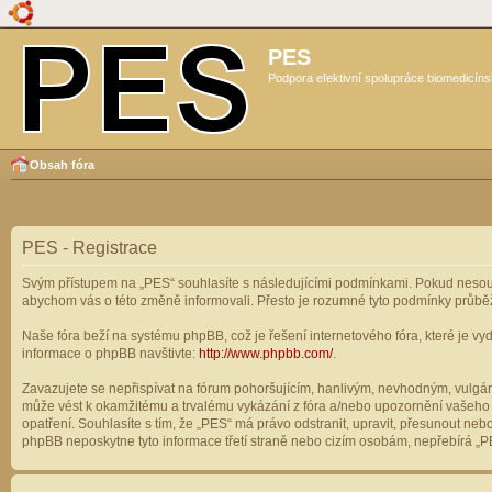
PES
Podpora efektivní spolupráce biomedicíns
Obsah fóra
PES - Registrace
Svým přístupem na „PES“ souhlasíte s následujícími podmínkami. Pokud nesouhl
abychom vás o této změně informovali. Přesto je rozumné tyto podmínky průbě
Naše fóra beží na systému phpBB, což je řešení internetového fóra, které je vyd
informace o phpBB navštivte:
http://www.phpbb.com/
.
Zavazujete se nepřispívat na fórum pohoršujícím, hanlivým, nevhodným, vulgárn
může vést k okamžitému a trvalému vykázání z fóra a/nebo upozornění vašeho p
opatření. Souhlasíte s tím, že „PES“ má právo odstranit, upravit, přesunout n
phpBB neposkytne tyto informace třetí straně nebo cizím osobám, nepřebírá „PE