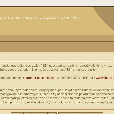
kých oborů MU a VUT Brno s účastí aplikační sféry 2009 - 2012
asíte, neprodleně opusťte „PES“, nevstupujte na něj a nepoužívejte jej. Vyhrazuje
žně sledovat vzhledem k tomu, že používáním „PES“ s nimi souhlasíte.
ané pod licencí „
General Public License
“ a které je možno stáhnout z
www.phpbb.
ím nebo jiným materiálem, který by mohl porušovat platné zákony ve vaší zemi, zák
oskytovatele internetových služeb (ISP) na vaši činnost, pokud bude uznáno za nu
ebo uzamknout jakékoliv téma nebo příspěvek, pokud to bude považovat za nutné. Jak
S“ ani phpBB zodpovědnost za jakýkoliv pokus o vniknutí do systému, který by moh