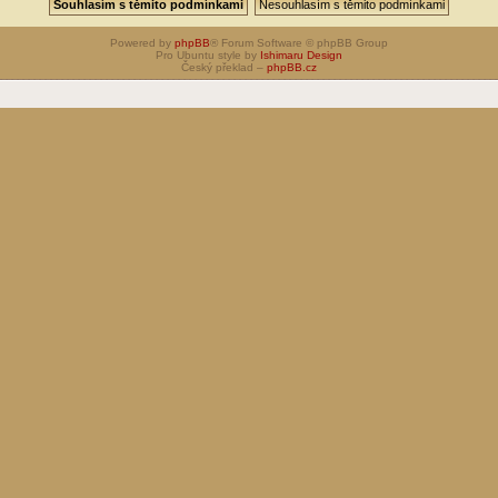
Powered by
phpBB
® Forum Software © phpBB Group
Pro Ubuntu style by
Ishimaru Design
Český překlad –
phpBB.cz