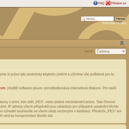
FAQ
Přihlásit se
Pokročilé hledání
Jazyk:
me si právo tyto podmínky kdykoliv změnit a učiníme vše potřebné pro to,
com
. phpBB software pouze zprostředkovává internetové diskuze. Pro další
ony v zemi, kde sídlí „PES“, nebo platné mezinárodní právo. Tato činnost
tné. IP adresy všech příspěvků jsou ukládány pro případné uplatnění těchto
o uživatel souhlasíte se všemi údaji uloženými v databázi. Přestože „PES“ ani
l vést ke kompromitaci těchto dat.