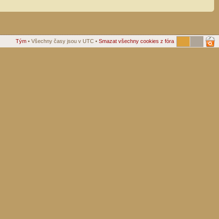
Tým
• Všechny časy jsou v UTC •
Smazat všechny cookies z fóra