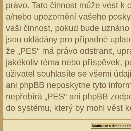
právo. Tato činnost může vést k 
a/nebo upozornění vašeho poskyt
vaši činnost, pokud bude uznáno
jsou ukládány pro případné uplatn
že „PES“ má právo odstranit, up
jakékoliv téma nebo příspěvek, 
uživatel souhlasíte se všemi úda
ani phpBB neposkytne tyto inform
nepřebírá „PES“ ani phpBB zodpo
do systému, který by mohl vést k