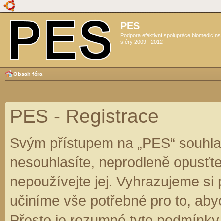
PES
Podpora efektivní spolupráce biomedicín
sféry 2009 - 2012
Obsah fóra
PES - Registrace
Svým přístupem na „PES“ souhlas
nesouhlasíte, neprodleně opusťte
nepoužívejte jej. Vyhrazujeme si
učiníme vše potřebné pro to, aby
Přesto je rozumné tyto podmínky