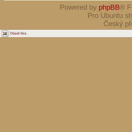
Powered by
phpBB
® F
Pro Ubuntu st
Český př
Obsah fóra