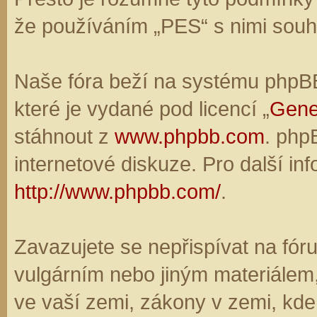
že používáním „PES“ s nimi souhl
Naše fóra beží na systému phpBB,
které je vydané pod licencí „
Gene
stáhnout z
www.phpbb.com
. php
internetové diskuze. Pro další in
http://www.phpbb.com/
.
Zavazujete se nepřispívat na fó
vulgárním nebo jiným materiálem,
ve vaší zemi, zákony v zemi, kde