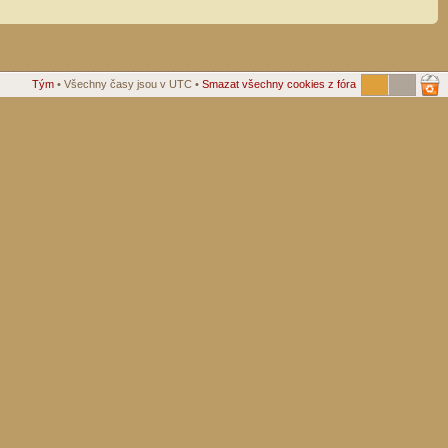
Tým
• Všechny časy jsou v UTC •
Smazat všechny cookies z fóra