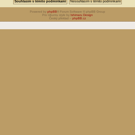
Powered by
phpBB
® Forum Software © phpBB Group
Pro Ubuntu style by
Ishimaru Design
Český překlad –
phpBB.cz