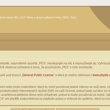
kých oborů MU a VUT Brno s účastí aplikační sféry 2009 - 2012
asíte, neprodleně opusťte „PES“, nevstupujte na něj a nepoužívejte jej. Vyhrazuje
žně sledovat vzhledem k tomu, že používáním „PES“ s nimi souhlasíte.
ané pod licencí „
General Public License
“ a které je možno stáhnout z
www.phpbb.
ím nebo jiným materiálem, který by mohl porušovat platné zákony ve vaší zemi, zák
oskytovatele internetových služeb (ISP) na vaši činnost, pokud bude uznáno za nu
ebo uzamknout jakékoliv téma nebo příspěvek, pokud to bude považovat za nutné. Jak
S“ ani phpBB zodpovědnost za jakýkoliv pokus o vniknutí do systému, který by moh