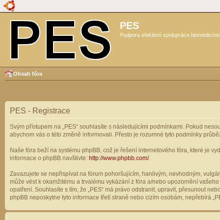
PES
Podpora efektivní spolupráce biomedicíns
Obsah fóra
PES - Registrace
Svým přístupem na „PES“ souhlasíte s následujícími podmínkami. Pokud nesouhl
abychom vás o této změně informovali. Přesto je rozumné tyto podmínky průbě
Naše fóra beží na systému phpBB, což je řešení internetového fóra, které je vyd
informace o phpBB navštivte:
http://www.phpbb.com/
.
Zavazujete se nepřispívat na fórum pohoršujícím, hanlivým, nevhodným, vulgárn
může vést k okamžitému a trvalému vykázání z fóra a/nebo upozornění vašeho p
opatření. Souhlasíte s tím, že „PES“ má právo odstranit, upravit, přesunout n
phpBB neposkytne tyto informace třetí straně nebo cizím osobám, nepřebírá „PE