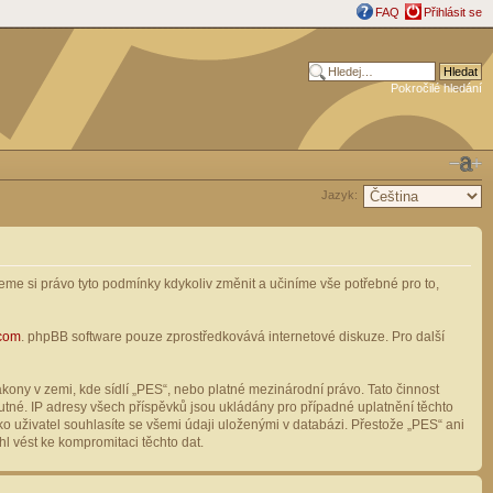
FAQ
Přihlásit se
Pokročilé hledání
Jazyk:
me si právo tyto podmínky kdykoliv změnit a učiníme vše potřebné pro to,
com
. phpBB software pouze zprostředkovává internetové diskuze. Pro další
ony v zemi, kde sídlí „PES“, nebo platné mezinárodní právo. Tato činnost
tné. IP adresy všech příspěvků jsou ukládány pro případné uplatnění těchto
o uživatel souhlasíte se všemi údaji uloženými v databázi. Přestože „PES“ ani
l vést ke kompromitaci těchto dat.