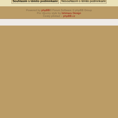
Powered by
phpBB
® Forum Software © phpBB Group
Pro Ubuntu style by
Ishimaru Design
Český překlad –
phpBB.cz