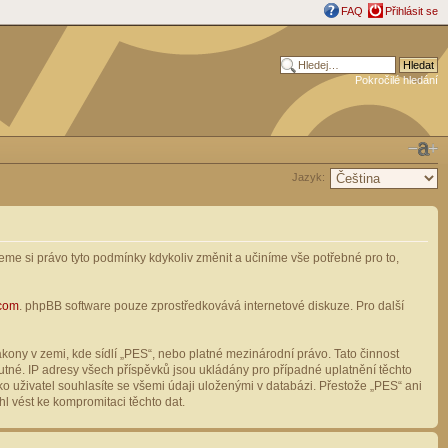
FAQ
Přihlásit se
Pokročilé hledání
Jazyk:
me si právo tyto podmínky kdykoliv změnit a učiníme vše potřebné pro to,
com
. phpBB software pouze zprostředkovává internetové diskuze. Pro další
ony v zemi, kde sídlí „PES“, nebo platné mezinárodní právo. Tato činnost
tné. IP adresy všech příspěvků jsou ukládány pro případné uplatnění těchto
o uživatel souhlasíte se všemi údaji uloženými v databázi. Přestože „PES“ ani
l vést ke kompromitaci těchto dat.