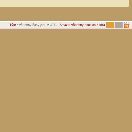
Tým
• Všechny časy jsou v UTC •
Smazat všechny cookies z fóra