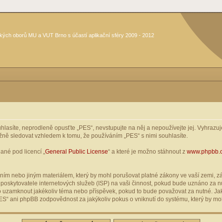
kých oborů MU a VUT Brno s účastí aplikační sféry 2009 - 2012
asíte, neprodleně opusťte „PES“, nevstupujte na něj a nepoužívejte jej. Vyhrazuje
žně sledovat vzhledem k tomu, že používáním „PES“ s nimi souhlasíte.
ané pod licencí „
General Public License
“ a které je možno stáhnout z
www.phpbb.
ím nebo jiným materiálem, který by mohl porušovat platné zákony ve vaší zemi, zák
oskytovatele internetových služeb (ISP) na vaši činnost, pokud bude uznáno za nu
ebo uzamknout jakékoliv téma nebo příspěvek, pokud to bude považovat za nutné. Jak
S“ ani phpBB zodpovědnost za jakýkoliv pokus o vniknutí do systému, který by moh