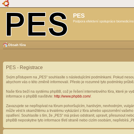
PES
Podpora efektivní spolupráce biomedicíns
Obsah fóra
PES - Registrace
Svým přístupem na „PES“ souhlasíte s následujícími podmínkami. Pokud nesouhl
abychom vás o této změně informovali. Přesto je rozumné tyto podmínky průbě
Naše fóra beží na systému phpBB, což je řešení internetového fóra, které je vyd
informace o phpBB navštivte:
http://www.phpbb.com/
.
Zavazujete se nepřispívat na fórum pohoršujícím, hanlivým, nevhodným, vulgárn
může vést k okamžitému a trvalému vykázání z fóra a/nebo upozornění vašeho p
opatření. Souhlasíte s tím, že „PES“ má právo odstranit, upravit, přesunout n
phpBB neposkytne tyto informace třetí straně nebo cizím osobám, nepřebírá „PE